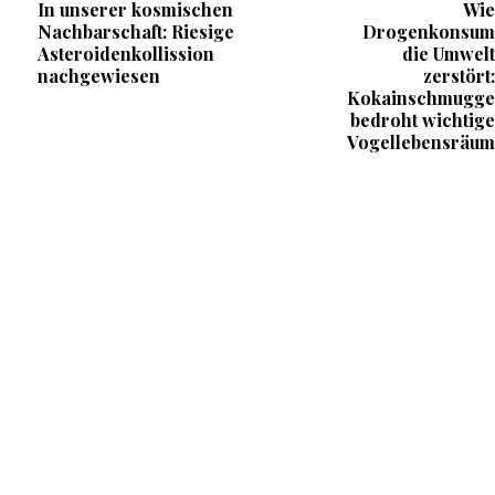
In unserer kosmischen
Wie
Nachbarschaft: Riesige
Drogenkonsum
Asteroidenkollission
die Umwelt
nachgewiesen
zerstört:
Kokainschmugge
bedroht wichtige
Vogellebensräum