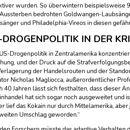
aktiver wurden. So überwintern beispielsweise 
Aussterben bedrohten Goldwangen-Laubsänger
sänger und Philadelphia-Vireos in diesen gefäh
-DROGENPOLITIK IN DER KRI
US-Drogenpolitik in Zentralamerika konzentriert
hung, und der Druck auf die Strafverfolgungsbe
Verlagerung der Handelsrouten und der Standort
tor Nicholas Magliocca, außerordentlicher Prof
 40 Jahren lässt sich festhalten, dass dieser Ans
inhandel hat sich sogar noch ausgeweitet und 
r lief das Kokain nur durch Mittelamerika, aber 
weiten Umschlag geworden.“
 den Forschern müsste das adaptive Verhalten