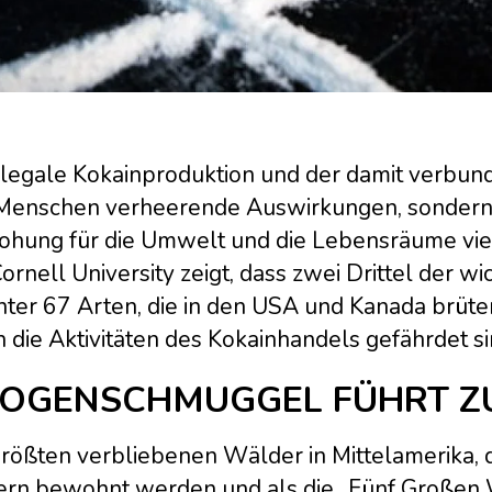
illegale Kokainproduktion und der damit verbun
Menschen verheerende Auswirkungen, sondern 
ohung für die Umwelt und die Lebensräume viel
ornell University zeigt, dass zwei Drittel der 
nter 67 Arten, die in den USA und Kanada brüte
 die Aktivitäten des Kokainhandels gefährdet si
OGENSCHMUGGEL FÜHRT Z
größten verbliebenen Wälder in Mittelamerika, 
ern bewohnt werden und als die „Fünf Großen 