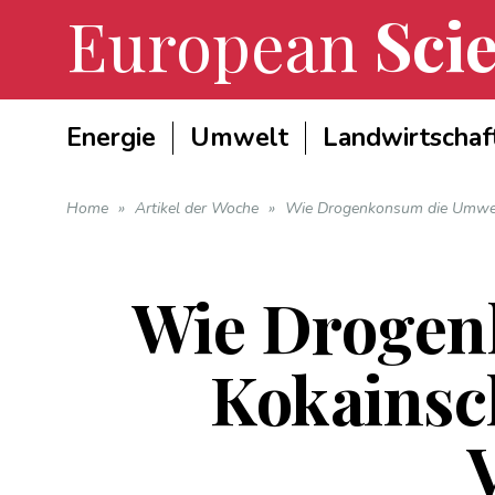
European
Scie
Energie
Umwelt
Landwirtschaf
Home
»
Artikel der Woche
»
Wie Drogenkonsum die Umwelt
Wie Drogen
Kokainsc