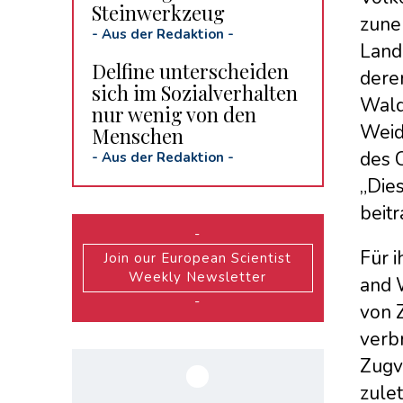
Steinwerkzeug
zune
-
Aus der Redaktion
-
Land
Delfine unterscheiden
dere
sich im Sozialverhalten
Wald
nur wenig von den
Weid
Menschen
des C
-
Aus der Redaktion
-
„Die
beit
-
Für i
Join our European Scientist
Weekly Newsletter
and 
-
von 
verbr
Zugv
zule