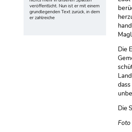
veröffentlicht. Nun ist er mit einem
berü
grundlegenden Text zurück, in dem
herz
er zahlreiche
hande
Magl
Die 
Geme
schü
Landb
dass
unbe
Die 
Foto