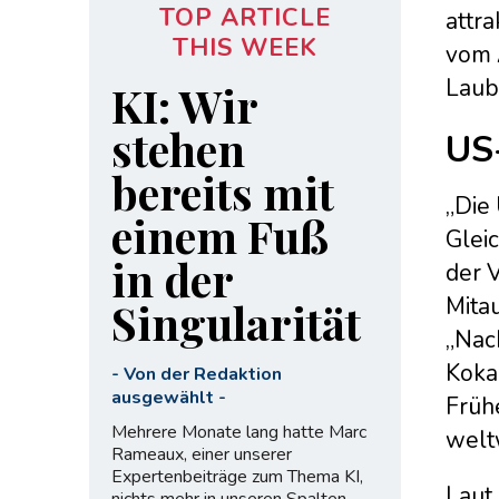
TOP ARTICLE
attr
THIS WEEK
vom 
Laub
KI: Wir
stehen
US
bereits mit
„Die 
einem Fuß
Gleic
in der
der 
Mitau
Singularität
„Nach
Koka
-
Von der Redaktion
ausgewählt
-
Frühe
Mehrere Monate lang hatte Marc
welt
Rameaux, einer unserer
Expertenbeiträge zum Thema KI,
Laut
nichts mehr in unseren Spalten