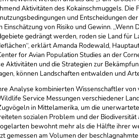
hmend Aktivitäten des Kokainschmuggels. Die 
nutzungsbedingungen und Entscheidungen der S
n Einschätzung von Risiko und Gewinn. „Wenn 
gebiete gedrängt werden, roden sie Land für 
eflächen“, erklärt Amanda Rodewald, Hauptautor
enter for Avian Population Studies an der Corne
se Aktivitäten und die Strategien zur Bekämpfu
ragen, können Landschaften entwalden und Arte
hre Analyse kombinierten Wissenschaftler von v
Wildlife Service Messungen verschiedener Lan
Zugvögeln in Mittelamerika, um die unerwartet
eiteten sozialen Problem und der Biodiversität 
ogelarten bewohnt mehr als die Hälfte ihrer we
tzt gemessen am Volumen der beschlagnahmte