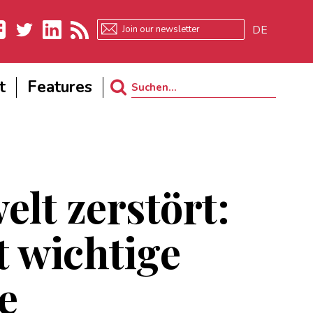
DE
ebook
Twitter
LinkedIn
RSS
t
Features
Search
for:
t zerstört:
 wichtige
e