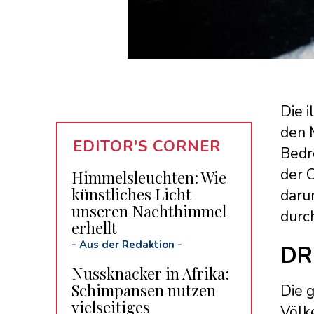
Die 
den 
EDITOR'S CORNER
Bedr
der C
Himmelsleuchten: Wie
künstliches Licht
daru
unseren Nachthimmel
durch
erhellt
-
Aus der Redaktion
-
DR
Nussknacker in Afrika:
Schimpansen nutzen
Die 
vielseitiges
Völk