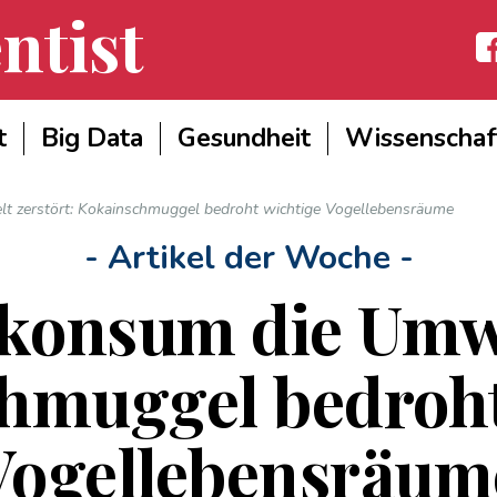
ntist
Fac
t
Big Data
Gesundheit
Wissenschaf
 zerstört: Kokainschmuggel bedroht wichtige Vogellebensräume
- Artikel der Woche -
konsum die Umwel
hmuggel bedroht
Vogellebensräum