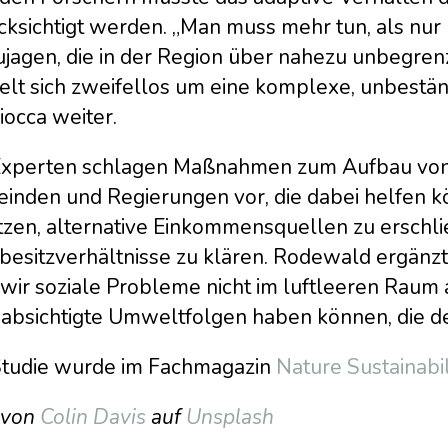
cksichtigt werden. „Man muss mehr tun, als nur
ujagen, die in der Region über nahezu unbegren
lt sich zweifellos um eine komplexe, unbeständ
iocca weiter.
Experten schlagen Maßnahmen zum Aufbau von K
inden und Regierungen vor, die dabei helfen 
tzen, alternative Einkommensquellen zu erschl
esitzverhältnisse zu klären. Rodewald ergänzt:
 wir soziale Probleme nicht im luftleeren Raum
absichtigte Umweltfolgen haben können, die de
Studie wurde im Fachmagazin
Nature Sustainabil
 von
Colin Davis
auf
Unsplash