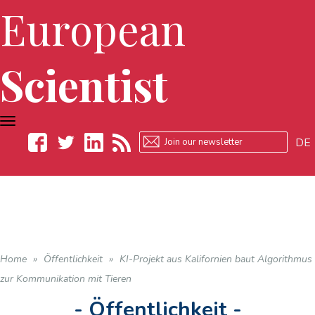
European
Scientist
TOGGLE
NAVIGATION
DE
Facebook
Twitter
LinkedIn
RSS
Home
»
Öffentlichkeit
»
KI-Projekt aus Kalifornien baut Algorithmus
zur Kommunikation mit Tieren
- Öffentlichkeit -