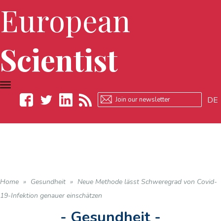
European
Scientist
TOGGLE
NAVIGATION
DE
Facebook
Twitter
LinkedIn
RSS
Home
»
Gesundheit
»
Neue Methode lässt Schweregrad von Covid-
19-Infektion genauer einschätzen
- Gesundheit -