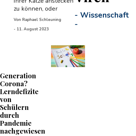
ihrer Katze anstecken
zu können, oder
-
Wissenschaft
Von
Raphael Schleuning
-
-
11. August 2023
Generation
Corona?
Lerndefizite
von
Schülern
durch
Pandemie
nachgewiesen