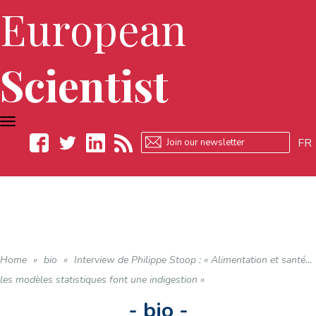
European
Scientist
TOGGLE
NAVIGATION
FR
Facebook
Twitter
LinkedIn
RSS
Home
»
bio
»
Interview de Philippe Stoop : « Alimentation et santé…
les modèles statistiques font une indigestion »
- bio -