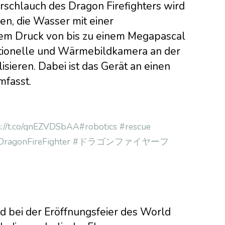
rschlauch des Dragon Firefighters wird
n, die Wasser mit einer
nem Druck von bis zu einem Megapascal
ntionelle und Wärmebildkamera an der
alisieren. Dabei ist das Gerät an einen
mfasst.
s://t.co/qnEZVDSbAA
#robotics
#rescue
DragonFireFighter
#ドラゴンファイヤーフ
d bei der Eröffnungsfeier des World