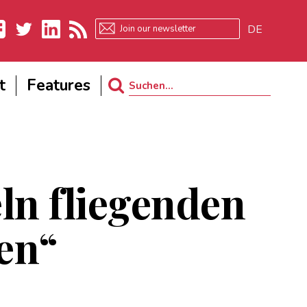
DE
ebook
Twitter
LinkedIn
RSS
t
Features
Search
for:
ln fliegenden
en“