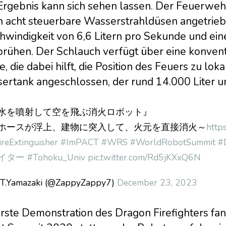
Ergebnis kann sich sehen lassen. Der Feuerweh
h acht steuerbare Wasserstrahldüsen angetriebe
hwindigkeit von 6,6 Litern pro Sekunde und ei
prühen. Der Schlauch verfügt über eine konve
e, die dabei hilft, die Position des Feuers zu lok
ertank angeschlossen, der rund 14.000 Liter u
水を噴射して空を飛ぶ消火ロボット』
ホースが浮上、建物に突入して、火元を直接消火～
http
ireExtinguisher
#ImPACT
#WRS
#WorldRobotSummit
#
イター
#Tohoku_Univ
pic.twitter.com/Rd5jKXxQ6N
T.Yamazaki (@ZappyZappy7)
December 23, 2023
erste Demonstration des Dragon Firefighters fan