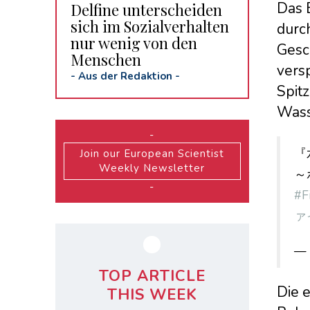
Das 
Delfine unterscheiden
sich im Sozialverhalten
durc
nur wenig von den
Gesc
Menschen
vers
-
Aus der Redaktion
-
Spitz
Wass
-
『
Join our European Scientist
Weekly Newsletter
～
-
#F
ァ
— 
TOP ARTICLE
Die 
THIS WEEK