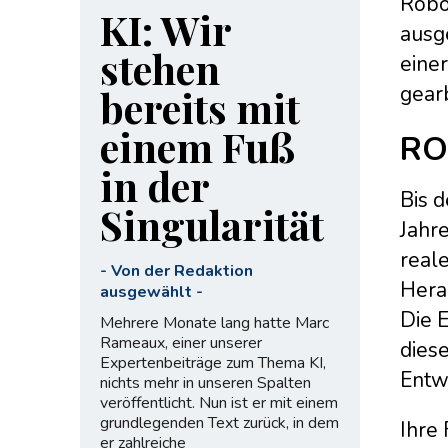
Robo
KI: Wir
ausge
stehen
eine
gear
bereits mit
einem Fuß
RO
in der
Bis 
Singularität
Jahre
real
-
Von der Redaktion
Hera
ausgewählt
-
Die E
Mehrere Monate lang hatte Marc
Rameaux, einer unserer
dies
Expertenbeiträge zum Thema KI,
Entwi
nichts mehr in unseren Spalten
veröffentlicht. Nun ist er mit einem
grundlegenden Text zurück, in dem
Ihre
er zahlreiche