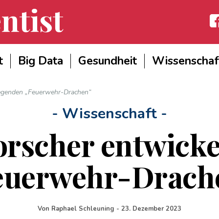
ntist
Fac
t
Big Data
Gesundheit
Wissenschaf
liegenden „Feuerwehr-Drachen“
- Wissenschaft -
orscher entwicke
euerwehr-Drach
Von
Raphael Schleuning
-
23. Dezember 2023