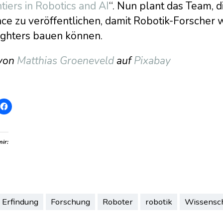
tiers in Robotics and AI
“. Nun plant das Team, 
nce zu veröffentlichen, damit Robotik-Forscher 
fighters bauen können.
 von
Matthias Groeneveld
auf
Pixabay
mir:
Erfindung
Forschung
Roboter
robotik
Wissensch