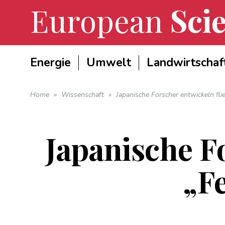
European
Scie
Energie
Umwelt
Landwirtschaf
Home
»
Wissenschaft
»
Japanische Forscher entwickeln f
Japanische F
„F