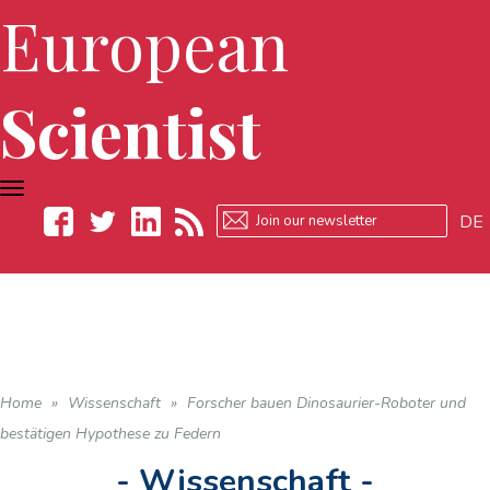
European
Scientist
TOGGLE
NAVIGATION
DE
Facebook
Twitter
LinkedIn
RSS
Home
»
Wissenschaft
»
Forscher bauen Dinosaurier-Roboter und
bestätigen Hypothese zu Federn
- Wissenschaft -