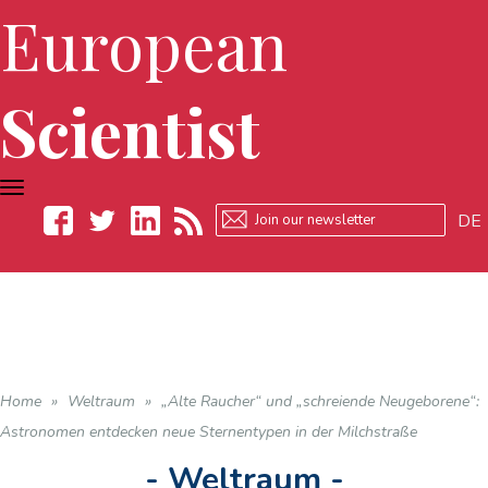
European
Scientist
TOGGLE
NAVIGATION
DE
Facebook
Twitter
LinkedIn
RSS
Home
»
Weltraum
»
„Alte Raucher“ und „schreiende Neugeborene“:
Astronomen entdecken neue Sternentypen in der Milchstraße
- Weltraum -