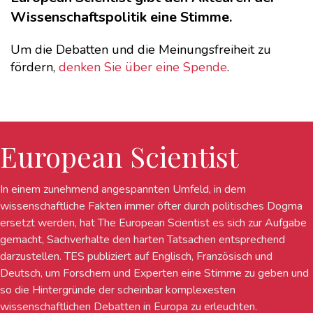
Wissenschaftspolitik eine Stimme.
Um die Debatten und die Meinungsfreiheit zu
fördern,
denken Sie über eine Spende
.
European Scientist
In einem zunehmend angespannten Umfeld, in dem
wissenschaftliche Fakten immer öfter durch politisches Dogma
ersetzt werden, hat The European Scientist es sich zur Aufgabe
gemacht, Sachverhalte den harten Tatsachen entsprechend
darzustellen. TES publiziert auf Englisch, Französisch und
Deutsch, um Forschern und Experten eine Stimme zu geben und
so die Hintergründe der scheinbar komplexesten
wissenschaftlichen Debatten in Europa zu erleuchten.