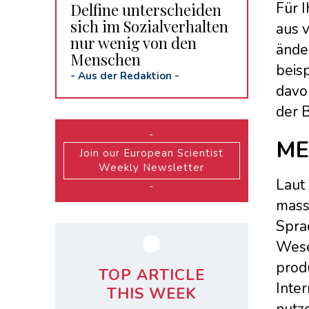
Für 
Delfine unterscheiden
sich im Sozialverhalten
aus v
nur wenig von den
änder
Menschen
beisp
-
Aus der Redaktion
-
davor
der 
-
ME
Join our European Scientist
Weekly Newsletter
Laut 
-
mass
Spra
Wese
produ
TOP ARTICLE
Inter
THIS WEEK
nutz