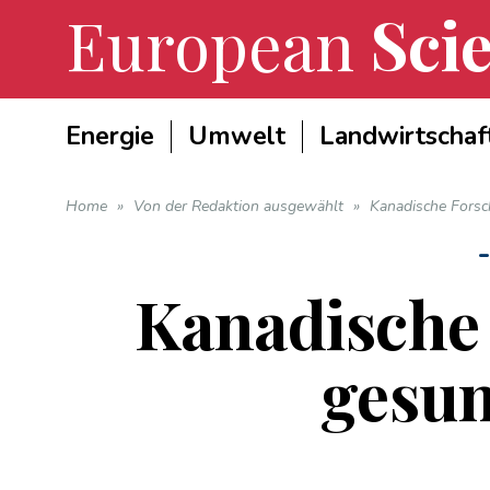
European
Scie
Energie
Umwelt
Landwirtschaf
Home
»
Von der Redaktion ausgewählt
»
Kanadische Forsc
Kanadische 
gesu