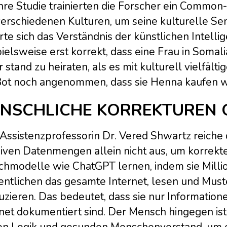
Ihre Studie trainierten die Forscher ein Comm
erschiedenen Kulturen, um seine kulturelle Sens
te sich das Verständnis der künstlichen Intellig
ielsweise erst korrekt, dass eine Frau in Somalia
 stand zu heiraten, als es mit kulturell vielfält
Bot noch angenommen, dass sie Henna kaufen w
NSCHLICHE KORREKTUREN 
Assistenzprofessorin Dr. Vered Shwartz reiche 
iven Datenmengen allein nicht aus, um korrekte
chmodelle wie ChatGPT lernen, indem sie Mill
ntlichen das gesamte Internet, lesen und Must
zieren. Das bedeutet, dass sie nur Informatione
net dokumentiert sind. Der Mensch hingegen ist 
en Logik und gesunden Menschenverstand, um ei