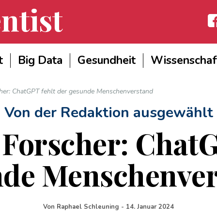
ntist
Fac
t
Big Data
Gesundheit
Wissenschaf
her: ChatGPT fehlt der gesunde Menschenverstand
- Von der Redaktion ausgewählt 
Forscher: ChatG
nde Menschenver
Von
Raphael Schleuning
-
14. Januar 2024