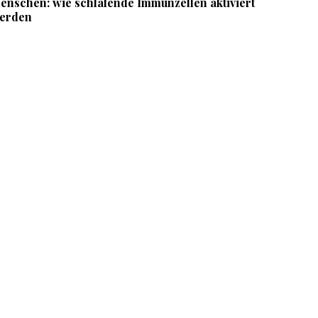
enschen: wie schlafende Immunzellen aktiviert
erden