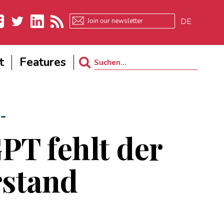
DE
ebook
Twitter
LinkedIn
RSS
t
Features
Search
for:
-
PT fehlt der
stand