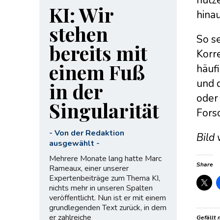
KI: Wir
hinau
stehen
So se
bereits mit
Korr
einem Fuß
häuf
und 
in der
oder 
Singularität
Fors
-
Von der Redaktion
Bild
ausgewählt
-
Mehrere Monate lang hatte Marc
Share
Rameaux, einer unserer
Expertenbeiträge zum Thema KI,
nichts mehr in unseren Spalten
veröffentlicht. Nun ist er mit einem
grundlegenden Text zurück, in dem
er zahlreiche
Gefällt 