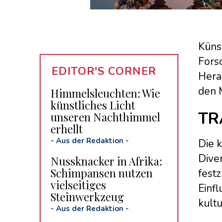
Künst
Forsc
EDITOR'S CORNER
Hera
den 
Himmelsleuchten: Wie
künstliches Licht
TR
unseren Nachthimmel
erhellt
-
Aus der Redaktion
-
Die 
Dive
Nussknacker in Afrika:
Schimpansen nutzen
festz
vielseitiges
Einfl
Steinwerkzeug
kultu
-
Aus der Redaktion
-