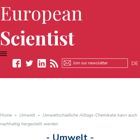
European
Scientist
TOGGLE
NAVIGATION
DE
Facebook
Twitter
LinkedIn
RSS
Home
»
Umwelt
»
Umweltschädliche Alltags-Chemikalie kann auch
nachhaltig hergestellt werden
- Umwelt -