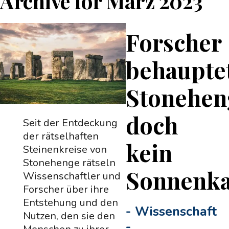
Archive for
März 2023
Forscher
behaupte
Stonehen
doch
Seit der Entdeckung
der rätselhaften
kein
Steinenkreise von
Stonehenge rätseln
Sonnenka
Wissenschaftler und
Forscher über ihre
Entstehung und den
-
Wissenschaft
Nutzen, den sie den
-