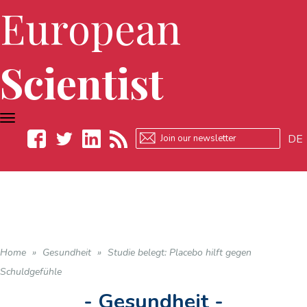
European
Scientist
TOGGLE
NAVIGATION
DE
Facebook
Twitter
LinkedIn
RSS
Home
»
Gesundheit
»
Studie belegt: Placebo hilft gegen
Schuldgefühle
- Gesundheit -