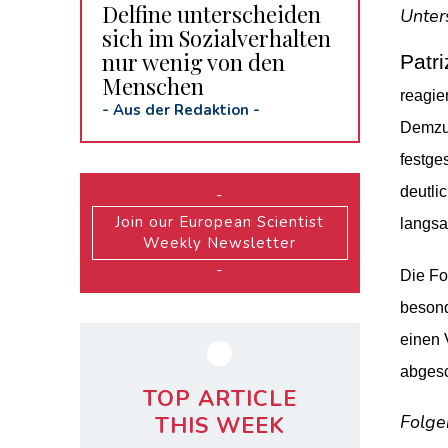
Delfine unterscheiden
Unter
sich im Sozialverhalten
nur wenig von den
Patr
Menschen
reagie
-
Aus der Redaktion
-
Demzuf
festge
deutli
-
Join our European Scientist
langsa
Weekly Newsletter
-
Die Fo
besond
einen 
abgesc
TOP ARTICLE
Folge
THIS WEEK