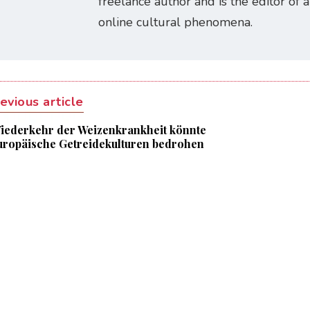
freelance author and is the editor of
online cultural phenomena.
evious article
iederkehr der Weizenkrankheit könnte
uropäische Getreidekulturen bedrohen