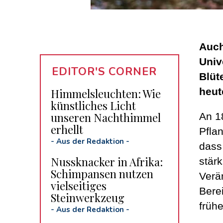
Auch
Univ
EDITOR'S CORNER
Blüt
heut
Himmelsleuchten: Wie
künstliches Licht
unseren Nachthimmel
An 1
erhellt
Pflan
-
Aus der Redaktion
-
dass
Nussknacker in Afrika:
stärk
Schimpansen nutzen
Verä
vielseitiges
Berei
Steinwerkzeug
frühe
-
Aus der Redaktion
-