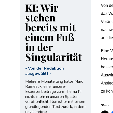
KI: Wir
Von de
stehen
das Wa
Veränd
bereits mit
nachwe
einem Fuß
auf di
in der
Eine V
Singularität
Heraus
besser
-
Von der Redaktion
ausgewählt
-
Auswir
Mehrere Monate lang hatte Marc
Ansied
Rameaux, einer unserer
Expertenbeiträge zum Thema KI,
zu kön
nichts mehr in unseren Spalten
veröffentlicht. Nun ist er mit einem
Share
grundlegenden Text zurück, in dem
er zahlreiche