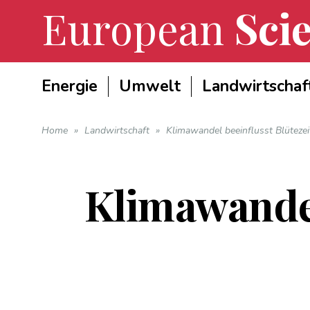
European
Scie
Energie
Umwelt
Landwirtschaf
Home
»
Landwirtschaft
»
Klimawandel beeinflusst Blütezei
Klimawandel