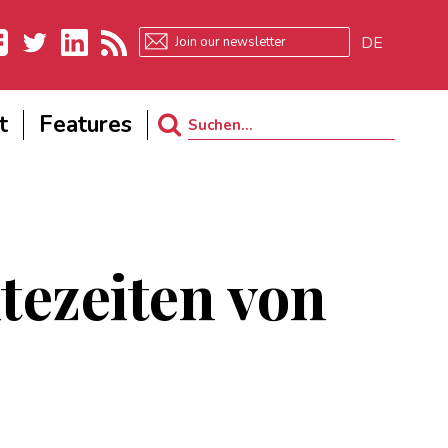
DE
ebook
Twitter
LinkedIn
RSS
t
Features
Search
for:
tezeiten von