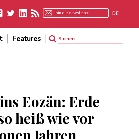
DE
ebook
Twitter
LinkedIn
RSS
t
Features
Search
for:
ins Eozän: Erde
so heiß wie vor
ionen Jahren