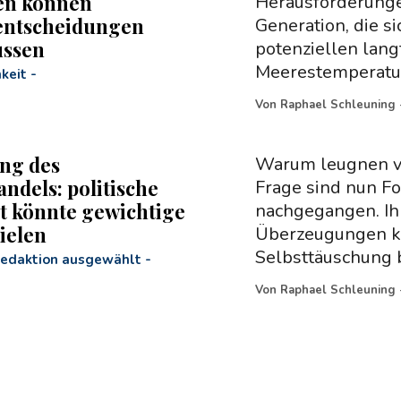
en können
Herausforderungen
entscheidungen
Generation, die s
ussen
potenziellen lang
Meerestemperature
hkeit
-
Von
Raphael Schleuning
ng des
Warum leugnen v
ndels: politische
Frage sind nun Fo
ät könnte gewichtige
nachgegangen. Ih
ielen
Überzeugungen kö
Selbsttäuschung b
Redaktion ausgewählt
-
Von
Raphael Schleuning