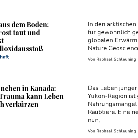
aus dem Boden:
In den arktischen
ost taut und
für gewöhnlich g
kt
globalen Erwärmun
ioxidausstoß
Nature Geoscience
haft
-
Von
Raphael Schleuning
nchen in Kanada:
Das Leben junger
 Trauma kann Leben
Yukon-Region ist 
ch verkürzen
Nahrungsmangel u
Raubtiere. Eine ne
nun,
Von
Raphael Schleuning