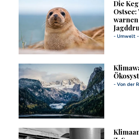
Die Keg
Ostsee:
warnen
Jagddr
-
Umwelt
-
Klimawa
Ökosyst
-
Von der 
Klimaan