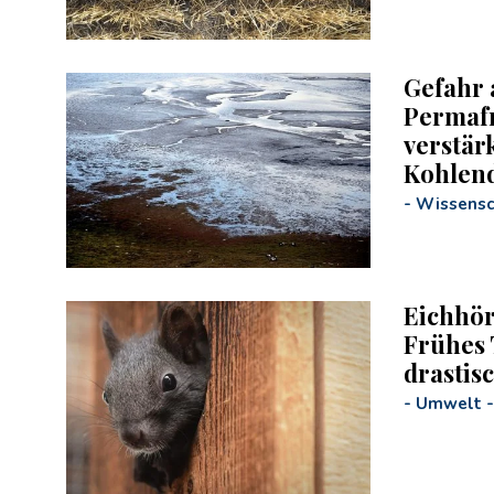
Gefahr 
Permafr
verstär
Kohlend
-
Wissensc
Eichhör
Frühes
drastis
-
Umwelt
-