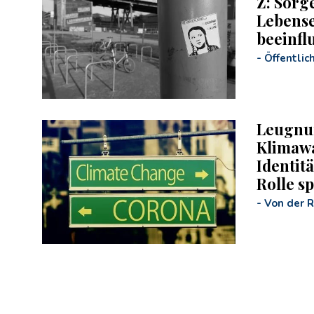
Z: Sorg
Lebens
beeinfl
-
Öffentlic
Leugnu
Klimawa
Identit
Rolle sp
-
Von der 