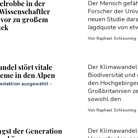
elrobbe in der
Der Mensch gefäh
 Wissenschaftler
Forscher der Univ
 vor zu großem
neuen Studie darau
uck
Jagdquote von etw
Von
Raphael Schleuning
ndel stört vitale
Der Klimawandel 
eme in den Alpen
Biodiversität und
den Hochgebirgen
Redaktion ausgewählt
-
Großbritannien ze
sowohl den
Von
Raphael Schleuning
gst der Generation
Der Klimawandel 