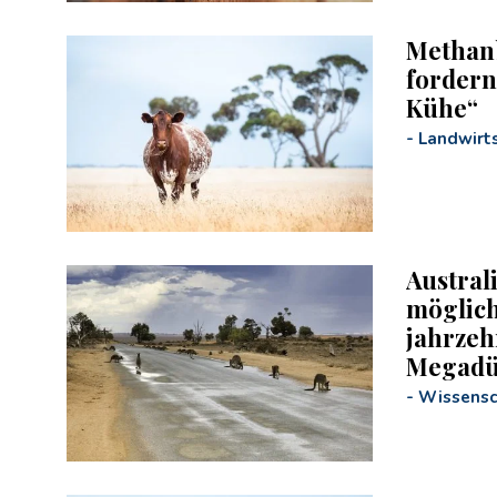
Methanb
fordern
Kühe“
-
Landwirts
Austral
möglich
jahrzeh
Megadü
-
Wissensc