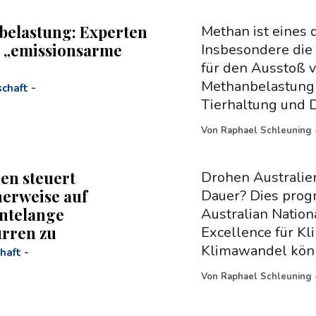
elastung: Experten
Methan ist eines 
 „emissionsarme
Insbesondere die
für den Ausstoß v
Methanbelastung 
chaft
-
Tierhaltung und
Von
Raphael Schleuning
ien steuert
Drohen Australie
erweise auf
Dauer? Dies progn
ntelange
Australian Nation
rren zu
Excellence für K
Klimawandel kön
haft
-
Von
Raphael Schleuning