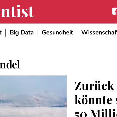
ntist
Fac
t
Big Data
Gesundheit
Wissenschaf
ndel
Zurück 
könnte 
50 Mill