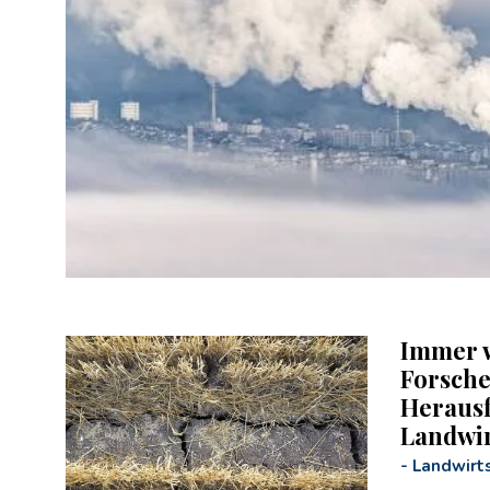
Immer w
Forsche
Herausf
Landwir
-
Landwirts