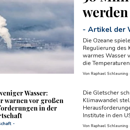
werden
-
Artikel der
Die Ozeane spiele
Regulierung des K
warmes Wasser vo
die Temperaturen
Von
Raphael Schleuning
eniger Wasser:
Die Gletscher sc
r warnen vor großen
Klimawandel stel
orderungen in der
Herausforderunge
tschaft
Institute in den U
chaft
-
Von
Raphael Schleuning