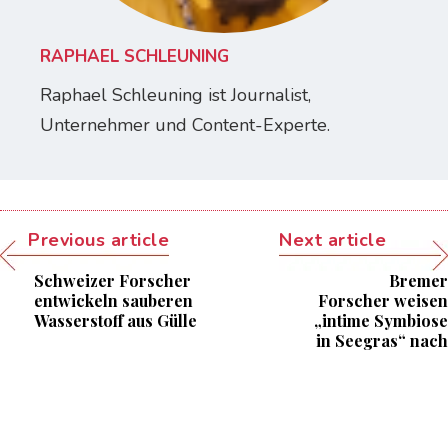
RAPHAEL SCHLEUNING
Raphael Schleuning ist Journalist,
Unternehmer und Content-Experte.
Previous article
Next article
Schweizer Forscher
Bremer
entwickeln sauberen
Forscher weisen
Wasserstoff aus Gülle
„intime Symbiose
in Seegras“ nach