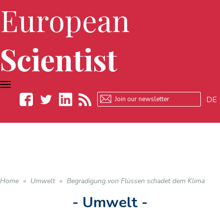
European
Scientist
TOGGLE
NAVIGATION
DE
Facebook
Twitter
LinkedIn
RSS
Home
»
Umwelt
»
Begradigung von Flüssen schadet dem Klima
- Umwelt -