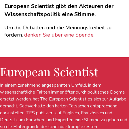
European Scientist gibt den Akteuren der
Wissenschaftspolitik eine Stimme.
Um die Debatten und die Meinungsfreiheit zu
fördern,
denken Sie über eine Spende
.
European Scientist
In einem zunehmend angespannten Umfeld, in dem
wissenschaftliche Fakten immer öfter durch politisches Dogma
ersetzt werden, hat The European Scientist es sich zur Aufgabe
gemacht, Sachverhalte den harten Tatsachen entsprechend
darzustellen. TES publiziert auf Englisch, Französisch und
Deutsch, um Forschern und Experten eine Stimme zu geben und
so die Hintergründe der scheinbar komplexesten