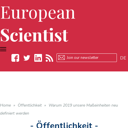
European
Scientist
TOGGLE
NAVIGATION
DE
Facebook
Twitter
LinkedIn
RSS
Home
»
Öffentlichkeit
»
Warum 2019 unsere Maßeinheiten neu
definiert werden
- Öffentlichkeit -