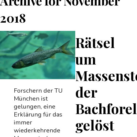
Archive for
November
2018
Rätsel
um
Massenst
der
Forschern der TU
München ist
Bachforel
gelungen, eine
Erklärung für das
gelöst
immer
wiederkehrende