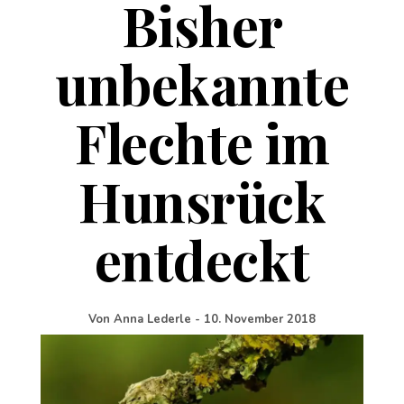
Bisher
unbekannte
Flechte im
Hunsrück
entdeckt
Von
Anna Lederle
-
10. November 2018