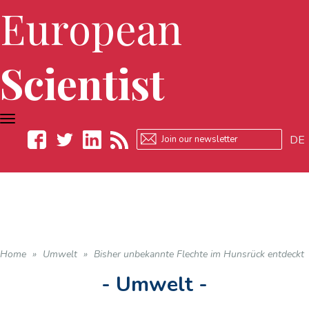
European
Scientist
TOGGLE
NAVIGATION
DE
Facebook
Twitter
LinkedIn
RSS
Home
»
Umwelt
»
Bisher unbekannte Flechte im Hunsrück entdeckt
- Umwelt -