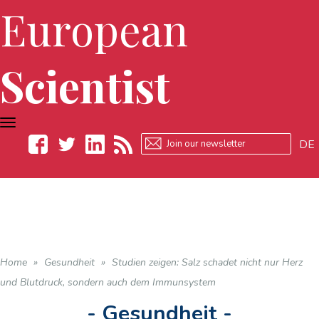
European
Scientist
TOGGLE
NAVIGATION
DE
Facebook
Twitter
LinkedIn
RSS
Home
»
Gesundheit
»
Studien zeigen: Salz schadet nicht nur Herz
und Blutdruck, sondern auch dem Immunsystem
- Gesundheit -