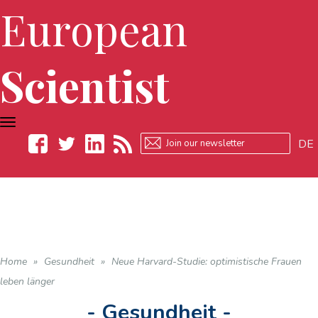
European
Scientist
TOGGLE
NAVIGATION
DE
Facebook
Twitter
LinkedIn
RSS
Home
»
Gesundheit
»
Neue Harvard-Studie: optimistische Frauen
leben länger
- Gesundheit -