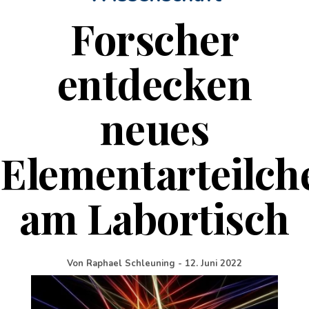
Forscher
entdecken
neues
Elementarteilch
am Labortisch
Von
Raphael Schleuning
-
12. Juni 2022