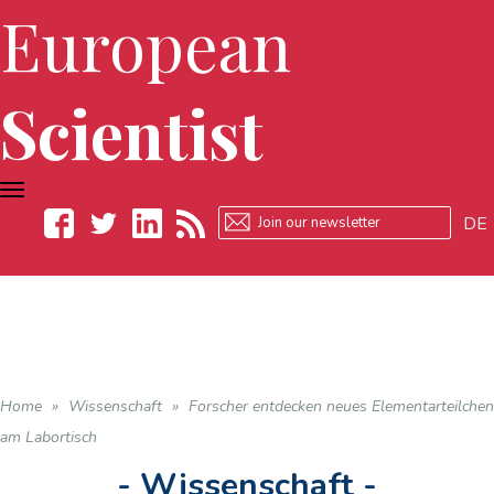
European
Scientist
TOGGLE
NAVIGATION
DE
Facebook
Twitter
LinkedIn
RSS
Home
»
Wissenschaft
»
Forscher entdecken neues Elementarteilchen
am Labortisch
- Wissenschaft -