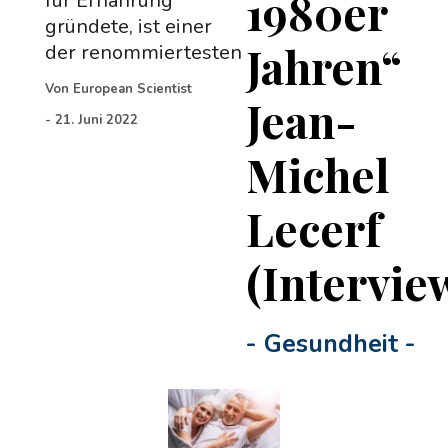
1980er
für Ernährung
gründete, ist einer
Jahren“
der renommiertesten
Von
European Scientist
Jean-
-
21. Juni 2022
Michel
Lecerf
(Intervie
-
Gesundheit
-