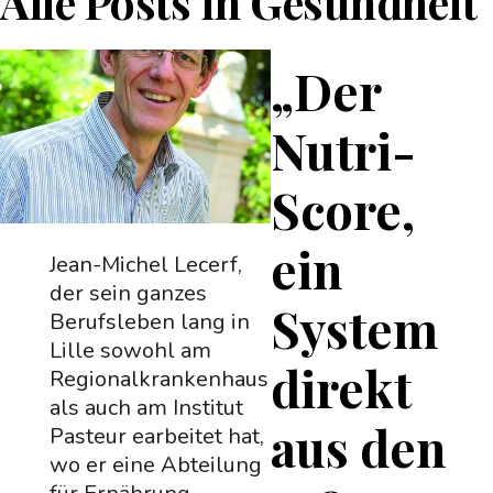
Alle Posts in
Gesundheit
„Der
Nutri-
Score,
ein
Jean-Michel Lecerf,
der sein ganzes
System
Berufsleben lang in
Lille sowohl am
direkt
Regionalkrankenhaus
als auch am Institut
aus den
Pasteur earbeitet hat,
wo er eine Abteilung