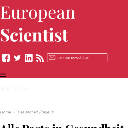
European
Scientist
TOGGLE
Facebook
Twitter
LinkedIn
RSS
NAVIGATION
EN
FR
DE
Home
»
Gesundheit (Page 9)