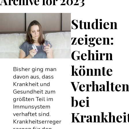
Archive for
2023
Studien
zeigen:
Gehirn
könnte
Bisher ging man
davon aus, dass
Verhalte
Krankheit und
Gesundheit zum
bei
größten Teil im
Immunsystem
Krankhei
verhaftet sind.
Krankheitserreger