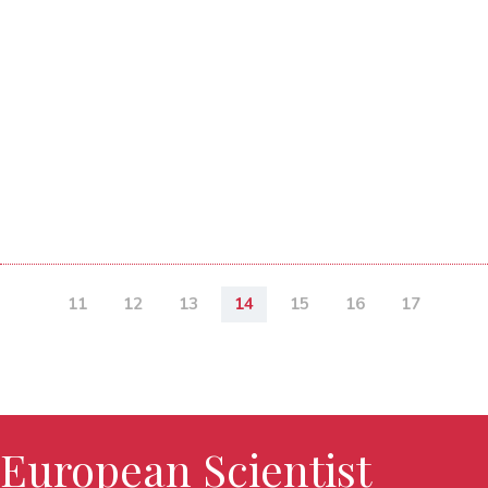
11
12
13
14
15
16
17
European Scientist