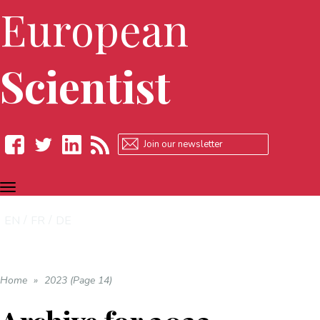
European
Scientist
TOGGLE
Facebook
Twitter
LinkedIn
RSS
NAVIGATION
EN
FR
DE
Home
»
2023 (Page 14)