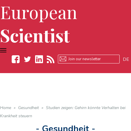
European
Scientist
TOGGLE
NAVIGATION
DE
Facebook
Twitter
LinkedIn
RSS
Home
»
Gesundheit
»
Studien zeigen: Gehirn könnte Verhalten bei
Krankheit steuern
- Gesundheit -