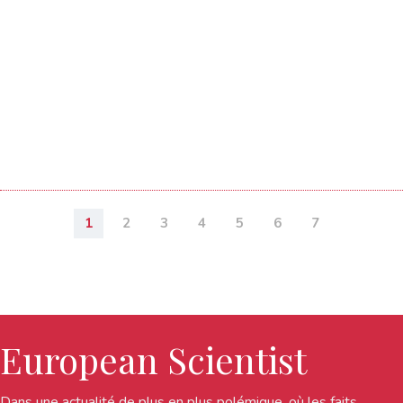
1
2
3
4
5
6
7
European Scientist
Dans une actualité de plus en plus polémique, où les faits