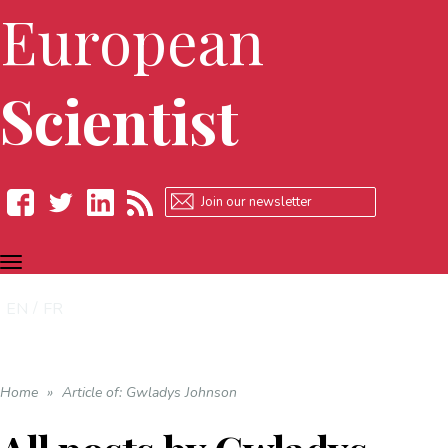
European
Scientist
TOGGLE
Facebook
Twitter
LinkedIn
RSS
NAVIGATION
EN
FR
Home
»
Article of: Gwladys Johnson