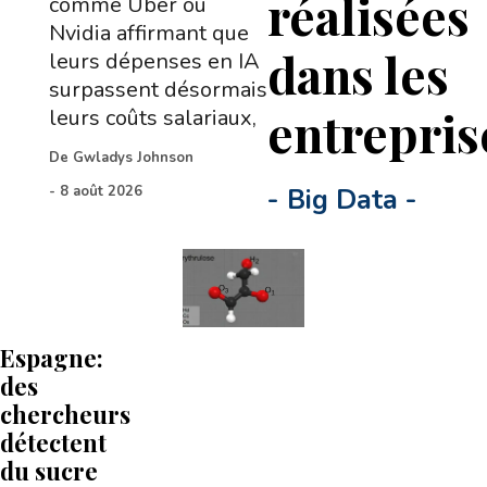
réalisées
comme Uber ou
Nvidia affirmant que
dans les
leurs dépenses en IA
surpassent désormais
entrepris
leurs coûts salariaux,
De
Gwladys Johnson
-
8 août 2026
-
Big Data
-
Espagne:
des
chercheurs
détectent
du sucre