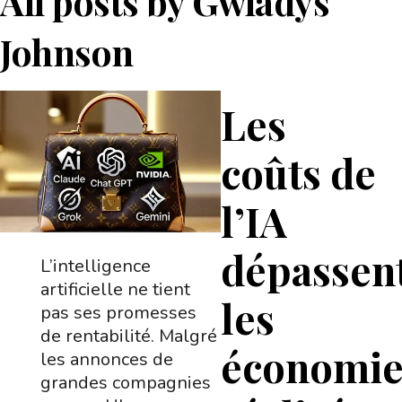
All posts by
Gwladys
Johnson
Les
coûts de
l’IA
dépassen
L’intelligence
artificielle ne tient
les
pas ses promesses
de rentabilité. Malgré
économie
les annonces de
grandes compagnies