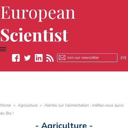
European
Scientist
TOGGLE
NAVIGATION
FR
Facebook
Twitter
LinkedIn
RSS
Home
»
Agriculture
»
Alertes sur l’alimentation : méfiez-vous aussi
du Bio !
- Agriculture -