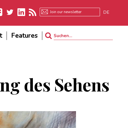
DE
ebook
Twitter
LinkedIn
RSS
t
Features
Search
for:
ung des Sehens