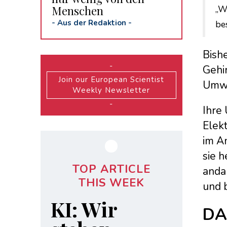
Menschen
„W
-
Aus der Redaktion
-
be
Bish
-
Gehir
Join our European Scientist
Umwa
Weekly Newsletter
-
Ihre
Elek
im A
sie 
TOP ARTICLE
anda
THIS WEEK
und 
KI: Wir
DA