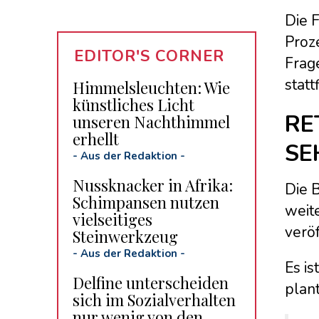
Die 
Proz
EDITOR'S CORNER
Frag
stat
Himmelsleuchten: Wie
künstliches Licht
RE
unseren Nachthimmel
erhellt
SE
-
Aus der Redaktion
-
Nussknacker in Afrika:
Die 
Schimpansen nutzen
weit
vielseitiges
veröf
Steinwerkzeug
-
Aus der Redaktion
-
Es is
Delfine unterscheiden
plan
sich im Sozialverhalten
nur wenig von den