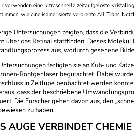
ir verwenden eine ultraschnelle zeitaufgelöste Kristall
stimmen, wie eine isomerisierte verdrehte All-Trans-Netz
erige Untersuchungen zeigten, dass die Verbin
n über das Retinal stattfinden. Dieses Molekül 
ndlungsprozess aus, wodurch gesehene Bilder
 Untersuchungen fertigten sie an Kuh- und Katz
tronen-Röntgenlaser begutachtet. Dabei wurde 
nschluss in Zeitlupe beobachtet werden konnte
heraus, dass der beschriebene Umwandlungsproz
uert. Die Forscher gehen davon aus, den „schn
bewiesen zu haben.
S AUGE VERBINDET CHEMIE