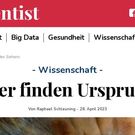
ntist
Fac
t
Big Data
Gesundheit
Wissenschaf
des Sehens
- Wissenschaft -
er finden Urspr
Von
Raphael Schleuning
-
28. April 2023