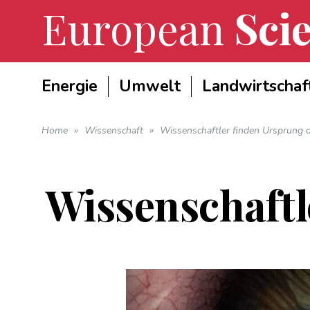
European
Scie
Energie
Umwelt
Landwirtschaf
Home
»
Wissenschaft
»
Wissenschaftler finden Ursprung 
Wissenschaftl