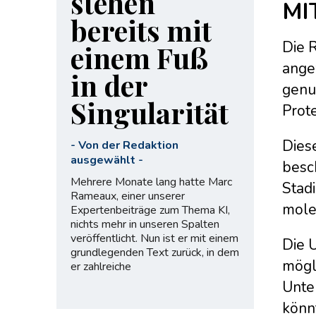
stehen
MI
bereits mit
Die R
einem Fuß
ange
in der
genu
Singularität
Prote
Dies
-
Von der Redaktion
ausgewählt
-
besc
Mehrere Monate lang hatte Marc
Stad
Rameaux, einer unserer
mole
Expertenbeiträge zum Thema KI,
nichts mehr in unseren Spalten
veröffentlicht. Nun ist er mit einem
Die 
grundlegenden Text zurück, in dem
mögl
er zahlreiche
Unte
könn