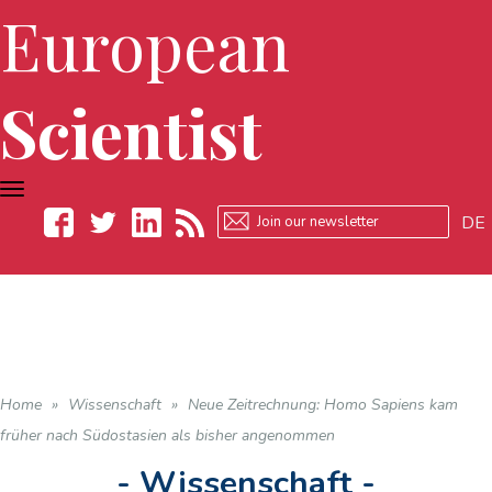
European
Scientist
TOGGLE
NAVIGATION
DE
Facebook
Twitter
LinkedIn
RSS
Home
»
Wissenschaft
»
Neue Zeitrechnung: Homo Sapiens kam
früher nach Südostasien als bisher angenommen
- Wissenschaft -