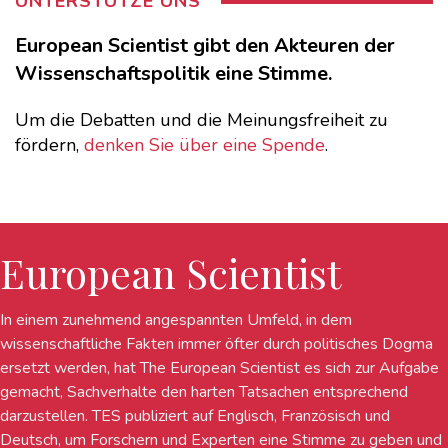
UNTERSTÜTZE UNS
European Scientist gibt den Akteuren der
Wissenschaftspolitik eine Stimme.
Um die Debatten und die Meinungsfreiheit zu
fördern,
denken Sie über eine Spende
.
European Scientist
In einem zunehmend angespannten Umfeld, in dem
wissenschaftliche Fakten immer öfter durch politisches Dogma
ersetzt werden, hat The European Scientist es sich zur Aufgabe
gemacht, Sachverhalte den harten Tatsachen entsprechend
darzustellen. TES publiziert auf Englisch, Französisch und
Deutsch, um Forschern und Experten eine Stimme zu geben und