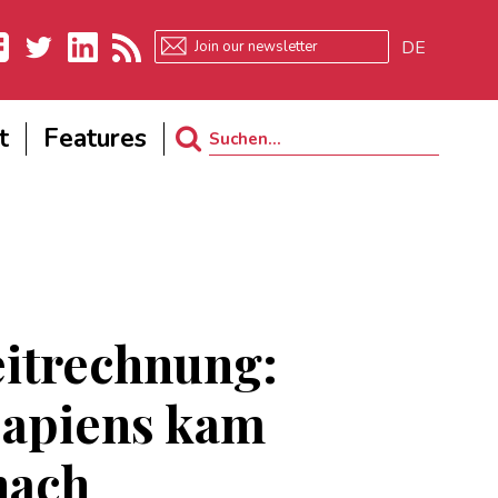
DE
ebook
Twitter
LinkedIn
RSS
t
Features
Search
for:
itrechnung:
apiens kam
nach