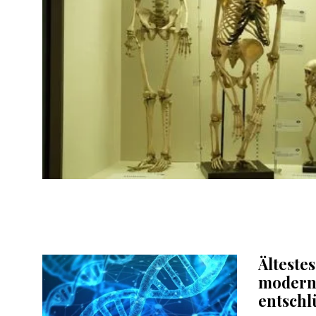
Älteste
modern
entschl