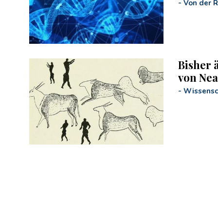
-
Von der 
Bisher 
von Nea
-
Wissensc