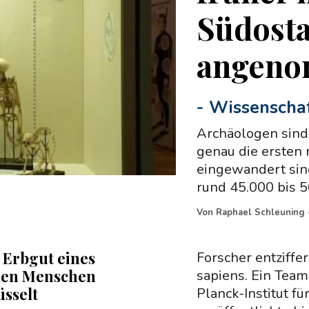
Südosta
angen
-
Wissenscha
Archäologen sind 
genau die ersten
eingewandert sind
rund 45.000 bis 5
Von
Raphael Schleuning
s Erbgut eines
Forscher entziffe
en Menschen
sapiens. Ein Tea
üsselt
Planck-Institut f