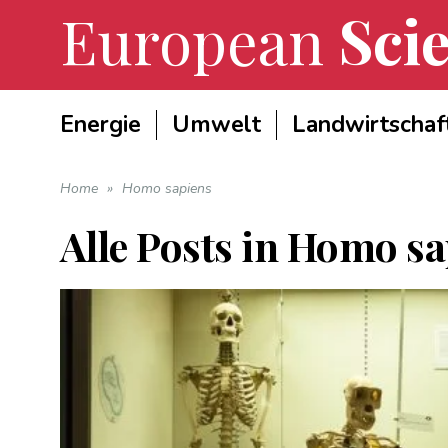
European
Scie
Energie
Umwelt
Landwirtschaf
Home
»
Homo sapiens
Alle Posts in
Homo sa