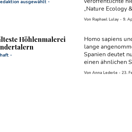
veröffentlichte hi
Redaktion ausgewählt
-
„Nature Ecology &
Von
Raphael Lulay
-
9. A
älteste Höhlenmalerei
Homo sapiens und
ndertalern
lange angenommen
Spanien deutet nu
haft
-
einen ähnlichen S
Von
Anna Lederle
-
23. F