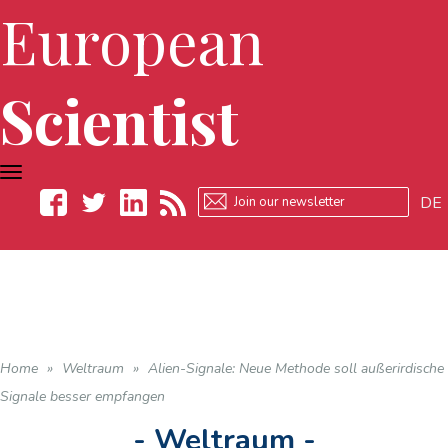
European
Scientist
TOGGLE
NAVIGATION
DE
Facebook
Twitter
LinkedIn
RSS
Home
»
Weltraum
»
Alien-Signale: Neue Methode soll außerirdische
Signale besser empfangen
- Weltraum -