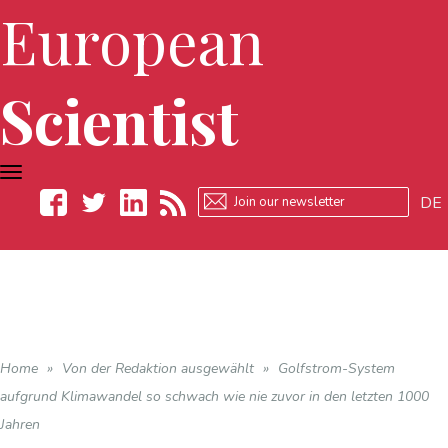
European
Scientist
TOGGLE
NAVIGATION
DE
Facebook
Twitter
LinkedIn
RSS
Home
»
Von der Redaktion ausgewählt
»
Golfstrom-System
aufgrund Klimawandel so schwach wie nie zuvor in den letzten 1000
Jahren