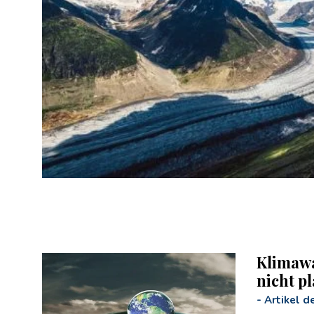
Klimawa
nicht pl
-
Artikel d