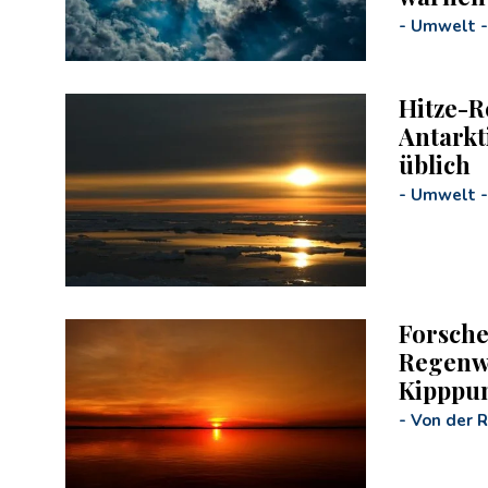
-
Umwelt
-
Hitze-R
Antarkti
üblich
-
Umwelt
-
Forsche
Regenwa
Kipppun
-
Von der 