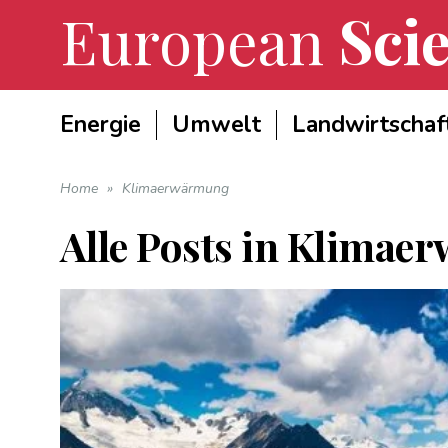
European
Scie
Energie
Umwelt
Landwirtschaf
Home
»
Klimaerwärmung
Alle Posts in
Klimae