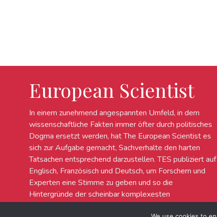
European Scientist
In einem zunehmend angespannten Umfeld, in dem
wissenschaftliche Fakten immer öfter durch politisches
Dogma ersetzt werden, hat The European Scientist es
sich zur Aufgabe gemacht, Sachverhalte den harten
Tatsachen entsprechend darzustellen. TES publiziert auf
Englisch, Französisch und Deutsch, um Forschern und
Experten eine Stimme zu geben und so die
Hintergründe der scheinbar komplexesten
wissenschaftlichen Debatten in Europa zu erleuchten.
We use cookies to en