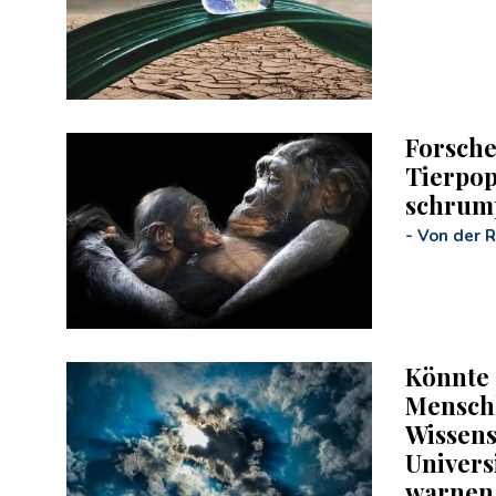
Forsche
Tierpop
schrum
-
Von der 
Könnte 
Menschh
Wissens
Univers
warnen