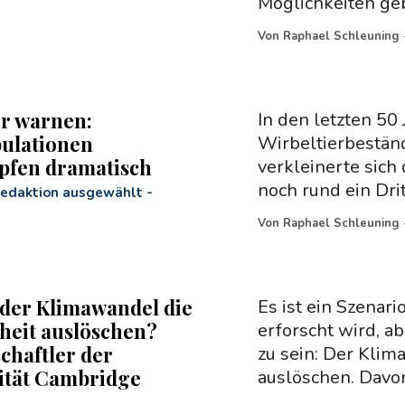
Möglichkeiten geb
Von
Raphael Schleuning
r warnen:
In den letzten 50 
ulationen
Wirbeltierbestän
pfen dramatisch
verkleinerte sich
noch rund ein Drit
Redaktion ausgewählt
-
Von
Raphael Schleuning
der Klimawandel die
Es ist ein Szenari
eit auslöschen?
erforscht wird, ab
chaftler der
zu sein: Der Kli
ität Cambridge
auslöschen. Davor