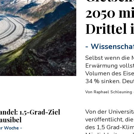
2050 mi
Drittel
-
Wissenscha
Selbst wenn die M
Erwärmung vollst
Volumen des Eise
34 % sinken. Deut
Von
Raphael Schleuning
ndel: 1,5-Grad-Ziel
Von der Universi
ausibel
veröffentlicht, di
des 1,5 Grad-Kli
er Woche
-