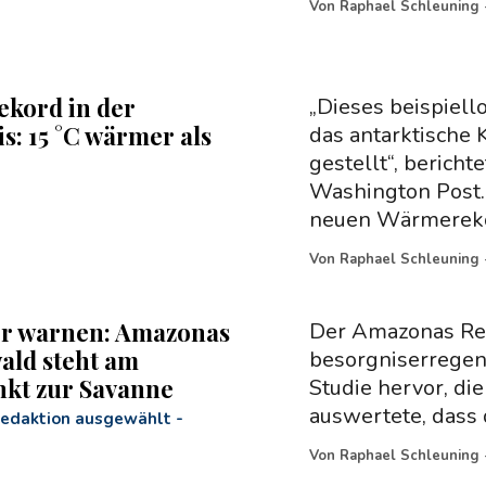
Von
Raphael Schleuning
ekord in der
„Dieses beispiel
s: 15 °C wärmer als
das antarktische 
gestellt“, bericht
Washington Post. 
neuen Wärmereko
Von
Raphael Schleuning
r warnen: Amazonas
Der Amazonas Reg
ld steht am
besorgniserregen
kt zur Savanne
Studie hervor, die
auswertete, dass 
Redaktion ausgewählt
-
Von
Raphael Schleuning