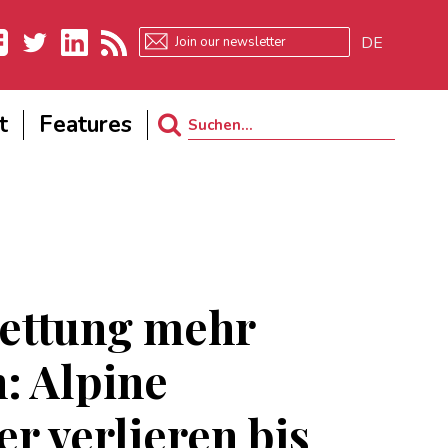
DE
ebook
Twitter
LinkedIn
RSS
t
Features
Search
for:
ettung mehr
: Alpine
er verlieren bis