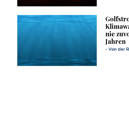
Golfst
Klimawa
nie zuvo
Jahren
-
Von der 