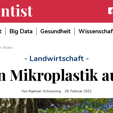
ntist
Fac
t
Big Data
Gesundheit
Wissenschaf
en Böden
- Landwirtschaft -
n Mikroplastik 
Von
Raphael Schleuning
-
28. Februar 2022