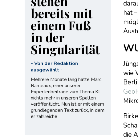
stehen
darau
bereits mit
hat 
einem Fuß
mögli
Auste
in der
Singularität
WU
Jüngs
-
Von der Redaktion
ausgewählt
-
wie 
Mehrere Monate lang hatte Marc
Berl
Rameaux, einer unserer
GeoF
Expertenbeiträge zum Thema KI,
nichts mehr in unseren Spalten
Mikr
veröffentlicht. Nun ist er mit einem
grundlegenden Text zurück, in dem
Birke
er zahlreiche
Scha
die 