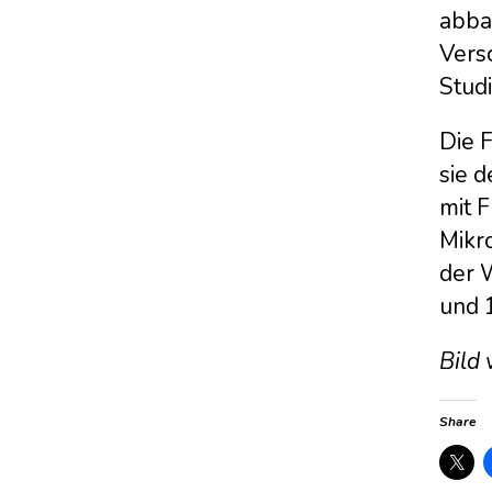
abba
Versc
Stud
Die 
sie 
mit 
Mikr
der 
und 
Bild
Share