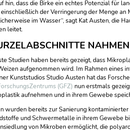
f hin, dass die Birke ein echtes Potenzial für 
– einschließlich der Verringerung der Menge an 
cherweise im Wasser“, sagt Kat Austen, die Hau
n leitet.
RZELABSCHNITTE NAHMEN 
te Studien haben bereits gezeigt, dass Mikropl
Weizen aufgenommen wird. Im Rahmen eines inte
iner Kunststudios Studio Austen hat das Forsc
orschungsZentrums (GFZ)
nun erstmals gezeig
oplastik aufnehmen und in ihrem Gewebe speic
n wurden bereits zur Sanierung kontaminierter B
dstoffe und Schwermetalle in ihrem Gewebe bi
Ansiedlung von Mikroben ermöglicht, die polya