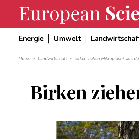
European
Scie
Energie
Umwelt
Landwirtschaf
Home
»
Landwirtschaft
»
Birken ziehen Mikroplastik aus d
Birken ziehe