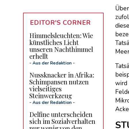
Über
zufol
EDITOR'S CORNER
diese
bezei
Himmelsleuchten: Wie
künstliches Licht
Tatsä
unseren Nachthimmel
Meer
erhellt
-
Aus der Redaktion
-
Tatsä
Nussknacker in Afrika:
beis
Schimpansen nutzen
wird 
vielseitiges
Feld
Steinwerkzeug
Mikro
-
Aus der Redaktion
-
Acke
Delfine unterscheiden
sich im Sozialverhalten
ST
nur wenig von den