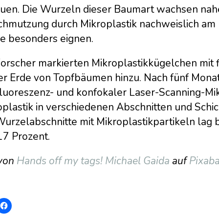
uen. Die Wurzeln dieser Baumart wachsen nahe
hmutzung durch Mikroplastik nachweislich am hö
ie besonders eignen.
Forscher markierten Mikroplastikkügelchen mit 
der Erde von Topfbäumen hinzu. Nach fünf Mona
Fluoreszenz- und konfokaler Laser-Scanning-Mik
oplastik in verschiedenen Abschnitten und Schi
Wurzelabschnitte mit Mikroplastikpartikeln la
17 Prozent.
 von
Hands off my tags! Michael Gaida
auf
Pixab