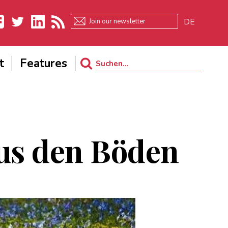
DE
ebook
Twitter
LinkedIn
RSS
t
Features
Search
for:
aus den Böden