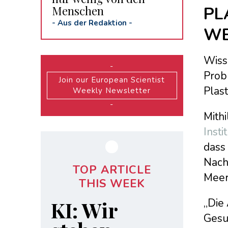
Menschen
PL
-
Aus der Redaktion
-
WE
Wiss
-
Prob
Join our European Scientist
Plast
Weekly Newsletter
-
Mith
Insti
dass
Nachr
TOP ARTICLE
Meer
THIS WEEK
„Die 
KI: Wir
Gesu