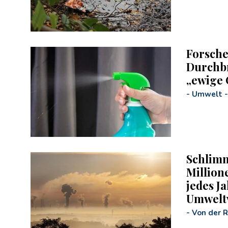
Forsche
Durchb
„ewige 
-
Umwelt
-
Schlimm
Million
jedes J
Umwelt
-
Von der 