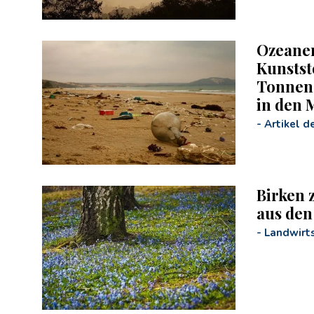
Ozeane
Kunststo
Tonnen 
in den 
-
Artikel d
Birken 
aus den
-
Landwirts