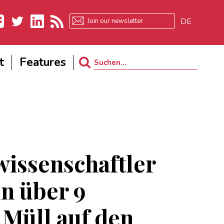
DE
ebook
Twitter
LinkedIn
RSS
t
Features
Search
for:
issenschaftler
n über 9
Müll auf den