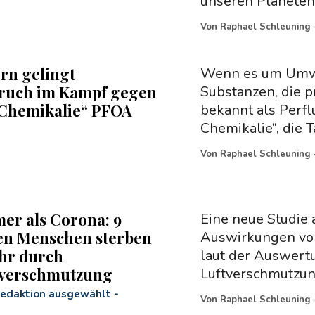
unseren Planeten
Von
Raphael Schleuning
rn gelingt
Wenn es um Umwel
ruch im Kampf gegen
Substanzen, die p
Chemikalie“ PFOA
bekannt als Perfl
Chemikalie“, die 
Von
Raphael Schleuning
er als Corona: 9
Eine neue Studie
en Menschen sterben
Auswirkungen von 
ahr durch
laut der Auswert
verschmutzung
Luftverschmutzung
Redaktion ausgewählt
-
Von
Raphael Schleuning