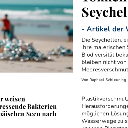
Seychel
-
Artikel der
Die Seychellen, e
ihre malerischen 
Biodiversität bek
bleiben nicht von
Meeresverschmut
Von
Raphael Schleuning
r weisen
Plastikverschmutz
fressende Bakterien
Herausforderungen
päischen Seen nach
möglichen Lösung
Wasserwege zu sä