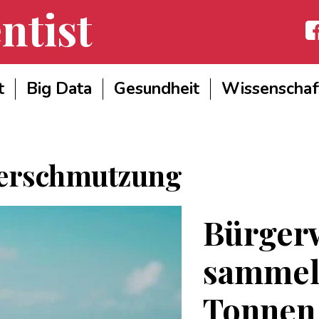
ntist
Fac
t
Big Data
Gesundheit
Wissenschaf
erschmutzung
Bürgerw
sammel
Tonnen 