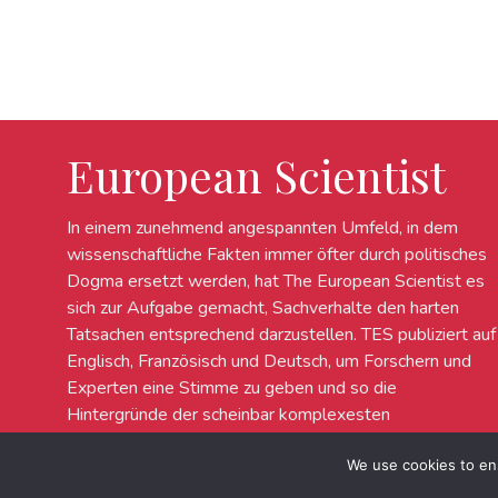
European Scientist
In einem zunehmend angespannten Umfeld, in dem
wissenschaftliche Fakten immer öfter durch politisches
Dogma ersetzt werden, hat The European Scientist es
sich zur Aufgabe gemacht, Sachverhalte den harten
Tatsachen entsprechend darzustellen. TES publiziert auf
Englisch, Französisch und Deutsch, um Forschern und
Experten eine Stimme zu geben und so die
Hintergründe der scheinbar komplexesten
wissenschaftlichen Debatten in Europa zu erleuchten.
We use cookies to en
© 2022 European Scientist - All rights reserved.