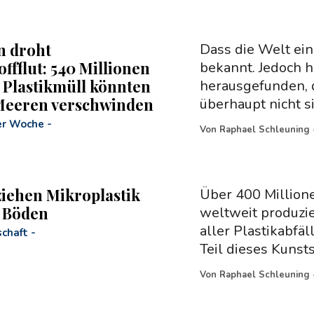
n droht
Dass die Welt ein 
ffflut: 540 Millionen
bekannt. Jedoch h
Plastikmüll könnten
herausgefunden, d
Meeren verschwinden
überhaupt nicht si
er Woche
-
Von
Raphael Schleuning
ziehen Mikroplastik
Über 400 Millione
 Böden
weltweit produzie
aller Plastikabfä
chaft
-
Teil dieses Kunsts
Von
Raphael Schleuning