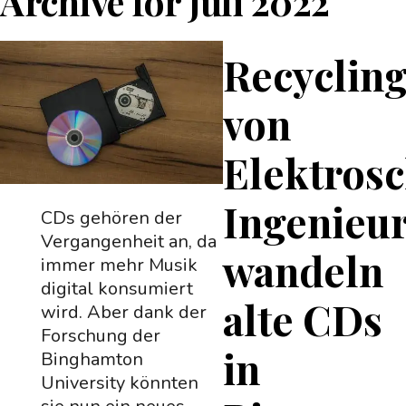
Archive for
Juli 2022
Recyclin
von
Elektrosc
Ingenieu
CDs gehören der
Vergangenheit an, da
wandeln
immer mehr Musik
digital konsumiert
alte CDs
wird. Aber dank der
Forschung der
in
Binghamton
University könnten