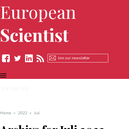
European
Scientist
TOGGLE
Facebook
Twitter
LinkedIn
RSS
NAVIGATION
EN
FR
DE
Home
»
2022
»
Juli