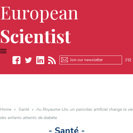
European
Scientist
TOGGLE
NAVIGATION
FR
Facebook
Twitter
LinkedIn
RSS
Home
»
Santé
»
Au Royaume-Uni, un pancréas artificiel change la vie
des enfants atteints de diabète
- Santé -