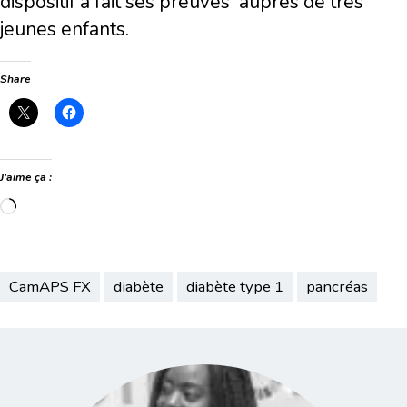
dispositif a fait ses preuves
auprès de très
jeunes enfants.
Share
J’aime ça :
Chargement…
CamAPS FX
diabète
diabète type 1
pancréas