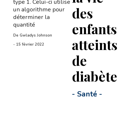
type 1. Celui-ci utilise
des
un algorithme pour
déterminer la
enfants
quantité
De
Gwladys Johnson
atteints
-
15 février 2022
de
diabète
-
Santé
-