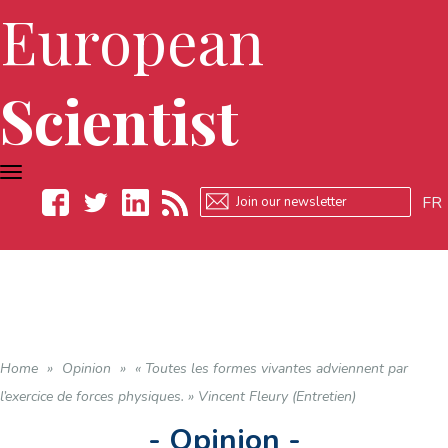
European
Scientist
TOGGLE
NAVIGATION
FR
Facebook
Twitter
LinkedIn
RSS
Home
»
Opinion
»
« Toutes les formes vivantes adviennent par
l’exercice de forces physiques. » Vincent Fleury (Entretien)
- Opinion -