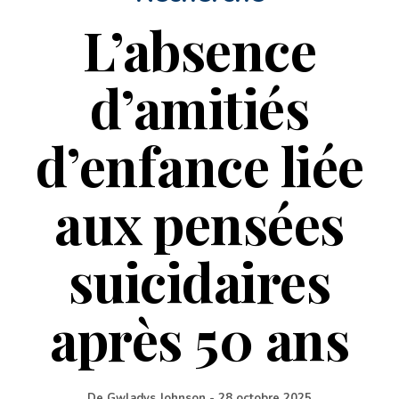
L’absence
d’amitiés
d’enfance liée
aux pensées
suicidaires
après 50 ans
De
Gwladys Johnson
-
28 octobre 2025