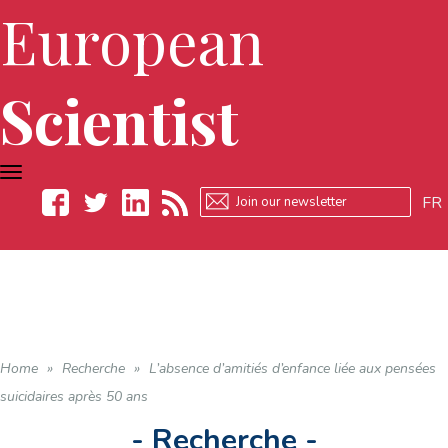
European
Scientist
TOGGLE
NAVIGATION
FR
Facebook
Twitter
LinkedIn
RSS
Home
»
Recherche
»
L’absence d’amitiés d’enfance liée aux pensées
suicidaires après 50 ans
- Recherche -