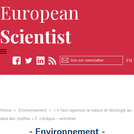
European
Scientist
TOGGLE
NAVIGATION
FR
Facebook
Twitter
LinkedIn
RSS
Home
»
Environnement
»
« Il faut repenser la nature et l’écologie au-
delà des mythes » C. Lévêque – entretien
- Environnement -