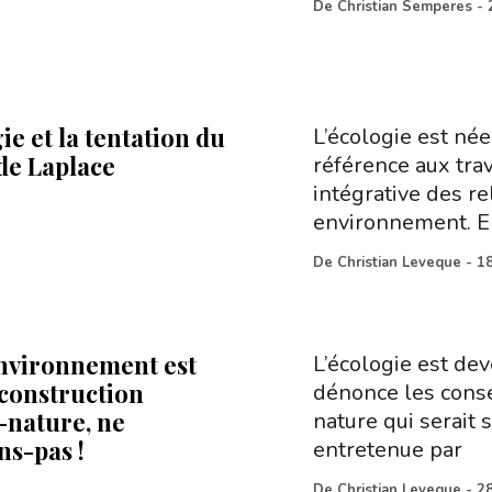
De
Christian Semperes
-
ie et la tentation du
L’écologie est née
e Laplace
référence aux tra
intégrative des re
environnement. E
De
Christian Leveque
-
18
nvironnement est
L’écologie est dev
construction
dénonce les cons
nature, ne
nature qui serait 
ns-pas !
entretenue par
De
Christian Leveque
-
2