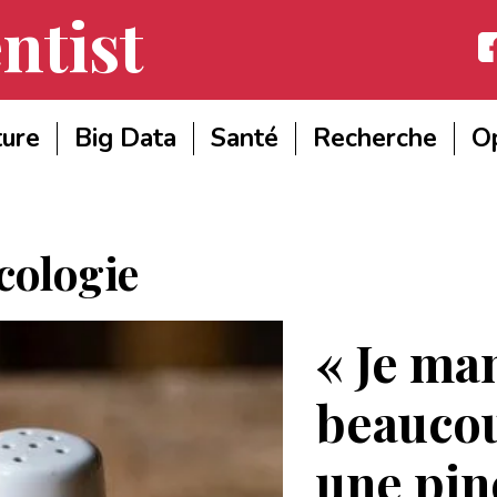
ntist
Fac
ture
Big Data
Santé
Recherche
Op
cologie
« Je man
beaucou
une pin