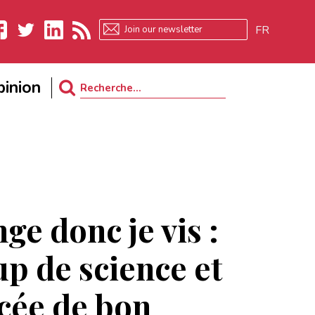
FR
ebook
Twitter
LinkedIn
RSS
inion
Search
for:
ge donc je vis :
p de science et
cée de bon