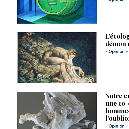
L’écolog
démon d
-
Opinion
-
Notre e
une co-
homme-
l’oublio
-
Opinion
-