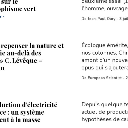
 sur le
deuxième essai (1
ophisme vert
l’homme, ouvrage
x
-
De
Jean-Paul Oury
-
3 jui
t repenser la nature et
Écologue émérite,
ie au-delà des
nos colonnes, Chr
» C. Lévêque –
amont d’un nouvel
en
opus qui s’ajoutera
De
European Scientist
-
2
uction d’électricité
Depuis quelque te
ce : un système
actuel de producti
ent à la masse
hypothèses de cau