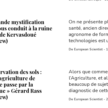
ande mystification
On ne présente p
us conduit à la ruine
santé, ancien dire
n de Kervasdoué
agronome de form
iew)
technologies est 
De
European Scientist
-
1
vation des sols :
Alors que commen
’agriculture de
l’Agriculture, et 
e passe par la
beaucoup de sujet
ue » Gérard Rass
diagnostic de cett
iew)
De
European Scientist
-
2