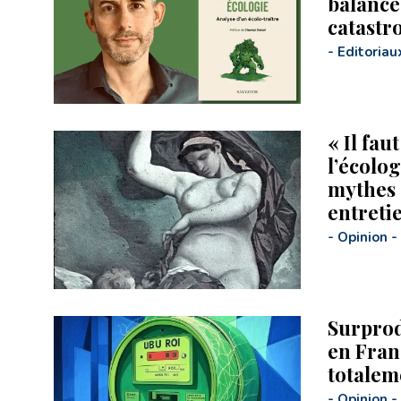
balance
catastr
-
Editoriau
« Il fau
l’écolog
mythes 
entreti
-
Opinion
-
Surprod
en Fran
totalem
-
Opinion
-