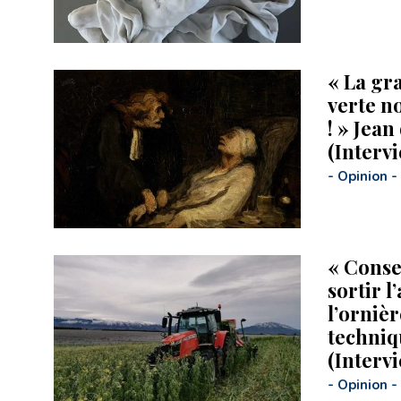
« La gr
verte no
! » Jea
(Interv
-
Opinion
-
« Conser
sortir l
l’ornièr
techniq
(Interv
-
Opinion
-