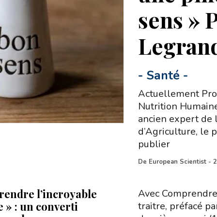
sens » 
Legrand
-
Santé
-
Actuellement Prof
Nutrition Humaine
ancien expert de
d’Agriculture, le
publier
De
European Scientist
-
2
endre l’incroyable
Avec Comprendre l
 » : un converti
traitre, préfacé p