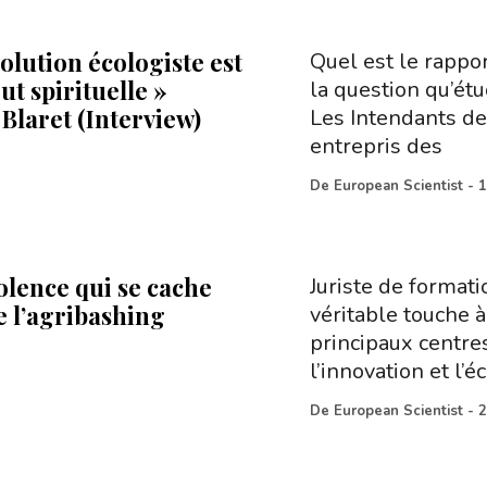
olution écologiste est
Quel est le rappor
ut spirituelle »
la question qu’ét
Blaret (Interview)
Les Intendants de
entrepris des
De
European Scientist
-
1
olence qui se cache
Juriste de format
e l’agribashing
véritable touche 
principaux centres
l’innovation et l’é
De
European Scientist
-
2