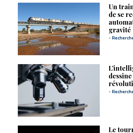
Un trai
de se r
automat
gravité
-
Recherch
L’intell
dessine
révolut
-
Recherch
Le tourn