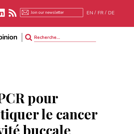
EN
FR
DE
kedIn
RSS
inion
Search
for:
 PCR pour
tiquer le cancer
vité buccale