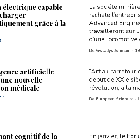
n électrique capable
La société minièr
echarger
racheté l’entrepri
iquement grâce à la
Advanced Enginee
travailleront sur u
d’une locomotive
e
-
De
Gwladys Johnson
-
19
igence artificielle
“Art au carrefour 
 une nouvelle
début de XXIe siè
ion médicale
révolution, à la m
e
-
De
European Scientist
-
1
ant cognitif de la
En janvier, le Fo