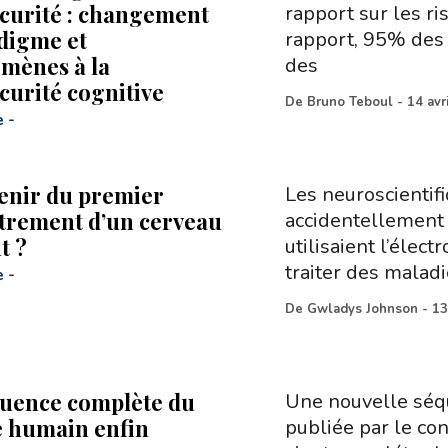
curité : changement
rapport sur les r
digme et
rapport, 95% des 
mènes à la
des
curité cognitive
De
Bruno Teboul
-
14 avr
e
-
enir du premier
Les neuroscientifi
trement d’un cerveau
accidentellement 
t ?
utilisaient l’élec
traiter des malad
e
-
De
Gwladys Johnson
-
13
uence complète du
Une nouvelle séq
 humain enfin
publiée par le co