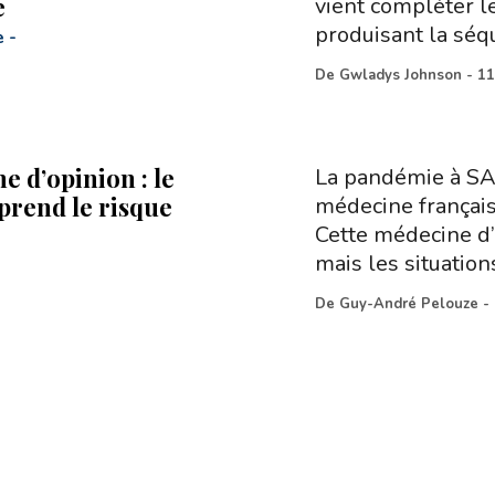
e
vient compléter 
produisant la séq
e
-
De
Gwladys Johnson
-
11
e d’opinion : le
La pandémie à SA
 prend le risque
médecine français
Cette médecine d’
mais les situation
De
Guy-André Pelouze
-