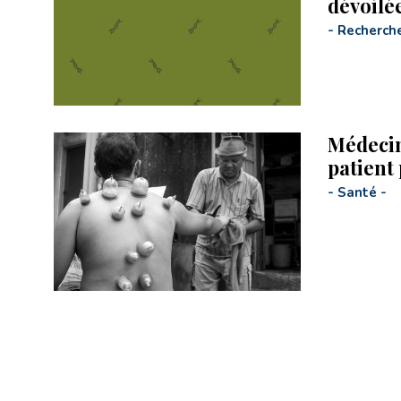
dévoilé
-
Recherch
Médecin
patient
-
Santé
-