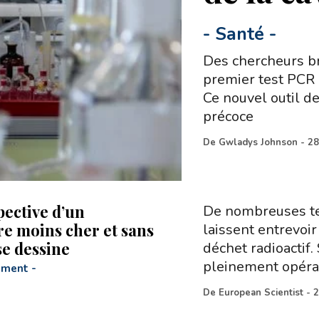
-
Santé
-
Des chercheurs br
premier test PCR 
Ce nouvel outil de
précoce
De
Gwladys Johnson
-
28
pective d’un
De nombreuses te
re moins cher et sans
laissent entrevoir 
se dessine
déchet radioactif.
pleinement opérat
ement
-
De
European Scientist
-
2