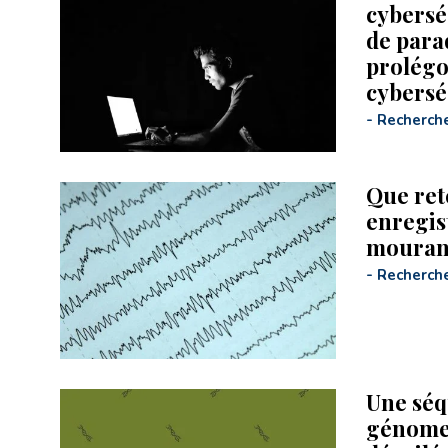
cybersé
de para
prolégo
cybersé
-
Recherch
Que ret
enregis
mouran
-
Recherch
Une séq
génome