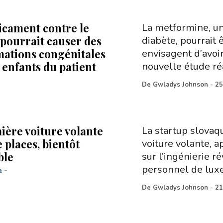
cament contre le
La metformine, un
 pourrait causer des
diabète, pourrait
ations congénitales
envisagent d’avoi
 enfants du patient
nouvelle étude ré
De
Gwladys Johnson
-
25
ière voiture volante
La startup slovaq
 places, bientôt
voiture volante, 
ble
sur l’ingénierie r
personnel de luxe
e
-
De
Gwladys Johnson
-
21