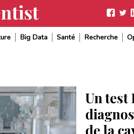
ntist
Facebook
Twitter
Lin
ture
Big Data
Santé
Recherche
Op
Un test
diagnos
de la ca