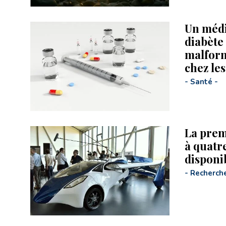
Un médi
diabète
malform
chez les
-
Santé
-
La prem
à quatre
disponi
-
Recherch