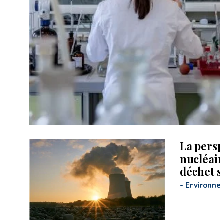
La pers
nucléai
déchet 
-
Environn