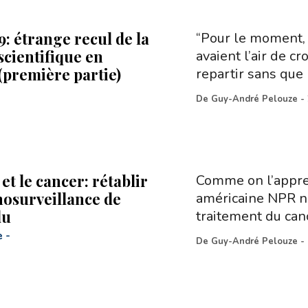
: étrange recul de la
“Pour le moment, 
scientifique en
avaient l’air de cr
(première partie)
repartir sans qu
De
Guy-André Pelouze
-
t le cancer: rétablir
Comme on l’appren
osurveillance de
américaine NPR ne
du
traitement du canc
e
-
De
Guy-André Pelouze
-