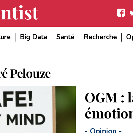
ntist
Facebook
Twit
ture
Big Data
Santé
Recherche
Op
é Pelouze
OGM : la
émotion
-
Opinion
-