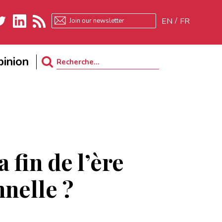
EN
FR
ter
LinkedIn
RSS
inion
Search
for:
 fin de l’ère
nelle ?