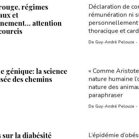
rouge, régimes
Déclaration de con
aux et
rémunération ni s
nement… attention
personnellement o
courcis
thoracique et car
De
Guy-André Pelouze
-
e génique: la science
« Comme Aristote 
oisée des chemins
nature humaine l’
nature des animaux
paraphraser
De
Guy-André Pelouze
-
s sur la diabésité
L’épidémie d’obési