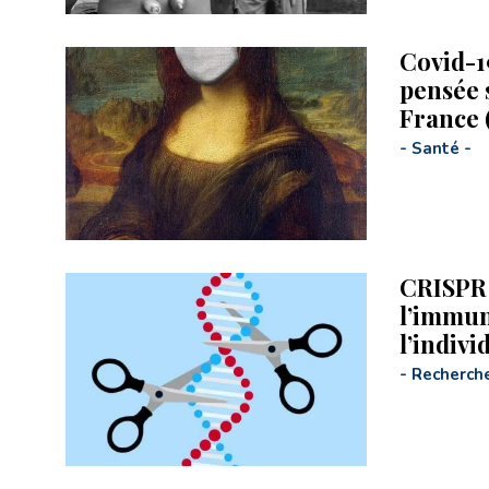
Covid-19
pensée 
France 
-
Santé
-
CRISPR e
l’immun
l’indivi
-
Recherch