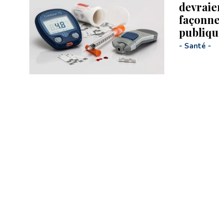
devraien
façonne
publiqu
-
Santé
-