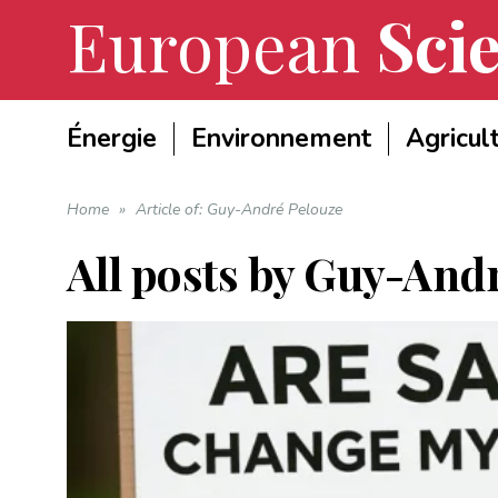
European
Scie
Énergie
Environnement
Agricul
Home
»
Article of: Guy-André Pelouze
All posts by
Guy-Andr