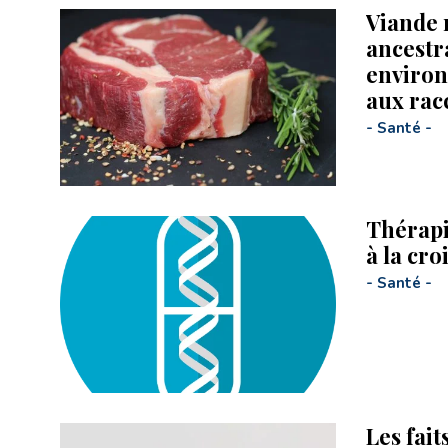
Viande 
ancestr
environ
aux rac
-
Santé
-
Thérapi
à la cr
-
Santé
-
Les fait