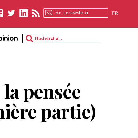
FR
ebook
Twitter
LinkedIn
RSS
inion
Search
for:
 la pensée
ière partie)