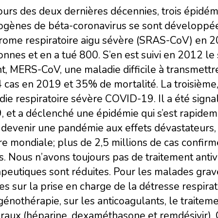
ours des deux dernières décennies, trois épidé
ogènes de béta-coronavirus se sont développées
rome respiratoire aigu sévère (SRAS-CoV) en 20
nnes et en a tué 800. S’en est suivi en 2012 l
t, MERS-CoV, une maladie difficile à transmettr
 cas en 2019 et 35% de mortalité. La troisième,
ie respiratoire sévère COVID-19. Il a été signal
, et a déclenché une épidémie qui s’est rapide
 devenir une pandémie aux effets dévastateurs,
re mondiale; plus de 2,5 millions de cas confi
. Nous n’avons toujours pas de traitement antivir
peutiques sont réduites. Pour les malades grav
s sur la prise en charge de la détresse respira
génothérapie, sur les anticoagulants, le traiteme
iraux (héparine, dexaméthasone et remdésivir). 