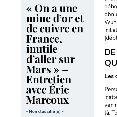
« On a une
débor
obnu
mine d’or et
Wuhan
de cuivre en
initi
France,
(dépl
inutile
DE
d’aller sur
QU
Mars » –
Entretien
Les 
avec Éric
Pers
Marcoux
inatt
venir
-
Non classifié(e)
-
là. T