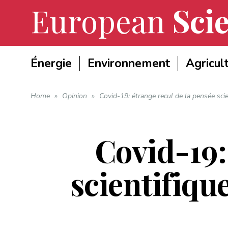
European
Scie
Énergie
Environnement
Agricul
Home
»
Opinion
»
Covid-19: étrange recul de la pensée scie
Covid-19:
scientifiqu