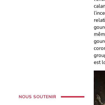
calam
l’inc
relat
gouro
même
gouro
coron
group
est l
NOUS SOUTENIR