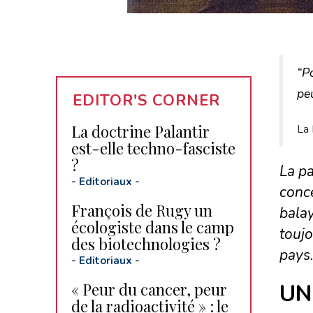
“Po
peu
EDITOR'S CORNER
La doctrine Palantir
La 
est-elle techno-fasciste
?
La p
-
Editoriaux
-
conce
François de Rugy un
balay
écologiste dans le camp
toujo
des biotechnologies ?
pays
-
Editoriaux
-
« Peur du cancer, peur
UN
de la radioactivité » : le