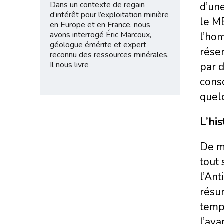
Dans un contexte de regain
d’un
d’intérêt pour l’exploitation minière
le ME
en Europe et en France, nous
avons interrogé Éric Marcoux,
l’ho
géologue émérite et expert
rése
reconnu des ressources minérales.
Il nous livre
par 
conso
quel
L’hi
De mê
tout 
l’Ant
résu
temps
l’ava