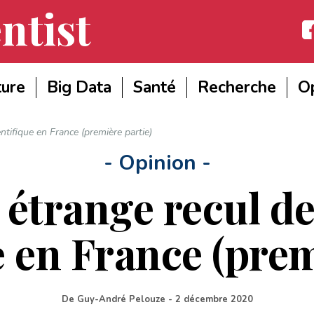
ntist
Fac
ture
Big Data
Santé
Recherche
Op
ntifique en France (première partie)
- Opinion -
 étrange recul de
e en France (prem
De
Guy-André Pelouze
-
2 décembre 2020