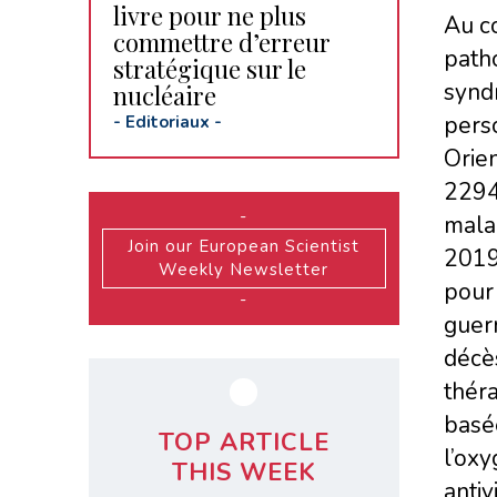
livre pour ne plus
Au c
commettre d’erreur
path
stratégique sur le
synd
nucléaire
perso
-
Editoriaux
-
Orien
2294
-
malad
Join our European Scientist
2019
Weekly Newsletter
pour
-
guer
décès
théra
basée
TOP ARTICLE
l’oxy
THIS WEEK
antiv