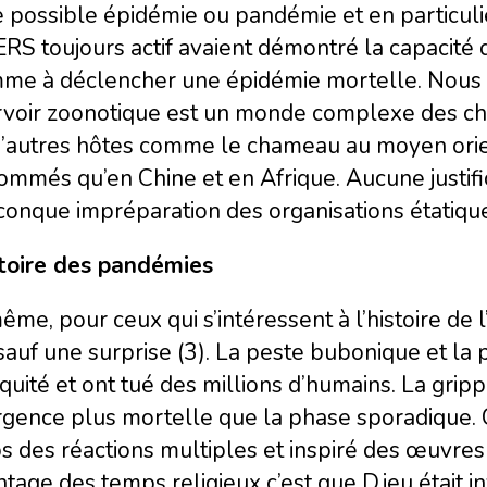
e possible épidémie ou pandémie et en particul
RS toujours actif avaient démontré la capacité
mme à déclencher une épidémie mortelle. Nous
rvoir zoonotique est un monde complexe des ch
d’autres hôtes comme le chameau au moyen orien
mmés qu’en Chine et en Afrique. Aucune justifi
conque impréparation des organisations étatique
stoire des pandémies
me, pour ceux qui s’intéressent à l’histoire de
sauf une surprise (3). La peste bubonique et l
iquité et ont tué des millions d’humains. La gr
rgence plus mortelle que la phase sporadique.
 des réactions multiples et inspiré des œuvres l
ntage des temps religieux c’est que D.ieu était 