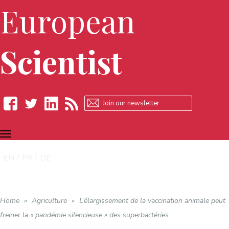
European
Scientist
TOGGLE
Facebook
Twitter
LinkedIn
RSS
NAVIGATION
EN
FR
DE
Home
»
Agriculture
»
L’élargissement de la vaccination animale peut
freiner la « pandémie silencieuse » des superbactéries