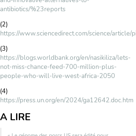
and-innovative-alternatives-to-
antibiotics/%23reports
(2)
https://www.sciencedirect.com/science/articl
(3)
https://blogs.worldbank.org/en/nasikiliza/lets-
not-miss-chance-feed-700-million-plus-
people-who-will-live-west-africa-2050
(4)
https://press.un.org/en/2024/ga12642.doc.htm
A LIRE
« Le génome des porcs US sera édité pour