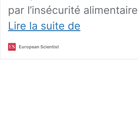
par l’insécurité alimentair
« Agrofourniture
Lire la suite de
:
ne
perdons-
European Scientist
pas
notre
autonomie
! »
A.
Fougeroux
(Interview)