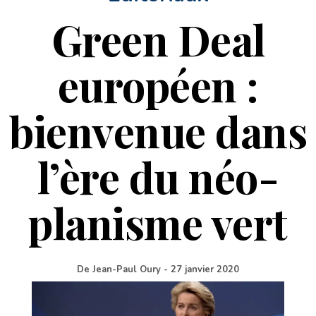
Green Deal
européen :
bienvenue dans
l’ère du néo-
planisme vert
De
Jean-Paul Oury
-
27 janvier 2020