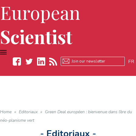
European
Scientist
TOGGLE
NAVIGATION
FR
Facebook
Twitter
LinkedIn
RSS
Home
»
Editoriaux
»
Green Deal européen : bienvenue dans l’ère du
néo-planisme vert
- Editoriaux -