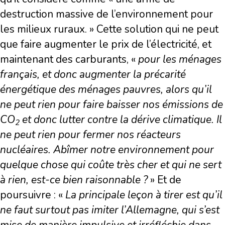
destruction massive de l’environnement pour
les milieux ruraux. » Cette solution qui ne peut
que faire augmenter le prix de l’électricité, et
maintenant des carburants, «
pour les ménages
français, et donc augmenter la précarité
énergétique des ménages pauvres, alors qu
’
il
ne peut rien pour faire baisser nos émissions de
CO
et donc lutter contre la dérive climatique. Il
2
ne peut rien pour fermer nos réacteurs
nuclé
aires. Ab
îmer notre environnement pour
quelque chose qui coûte tr
è
s cher et qui ne sert
à rien, est-ce bien raisonnable ?
» Et de
poursuivre : «
La principale leçon à tirer est qu
’
il
ne faut surtout pas imiter l
’
Allemagne, qui s
’
est