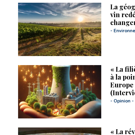
La géog
vin redé
change
-
Environn
« La fil
à la poi
Europe 
(Interv
-
Opinion
-
« La rév