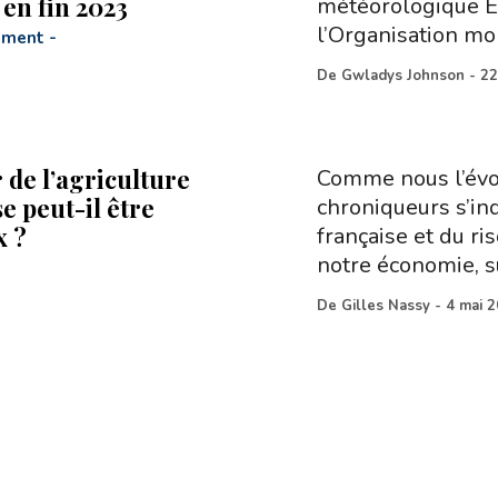
 en fin 2023
météorologique El 
l’Organisation mo
ement
-
De
Gwladys Johnson
-
22
 de l’agriculture
Comme nous l’évo
e peut-il être
chroniqueurs s’inq
x ?
française et du ri
notre économie, 
De
Gilles Nassy
-
4 mai 