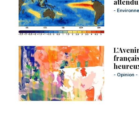
attendu
-
Environn
L’Avenir
français
heureu
-
Opinion
-