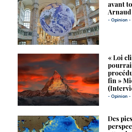
avant to
Arnaud 
-
Opinion
-
« Loi cl
pourrai
procédu
fin » M
(Interv
-
Opinion
-
Des pic
perspec