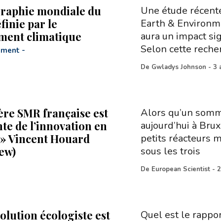
raphie mondiale du
Une étude récente
finie par le
Earth & Environm
ment climatique
aura un impact sign
Selon cette rech
ement
-
De
Gwladys Johnson
-
3 
ière SMR française est
Alors qu’un sommet
nte de l’innovation en
aujourd’hui à Bruxe
» Vincent Houard
petits réacteurs
iew)
sous les trois
De
European Scientist
-
2
olution écologiste est
Quel est le rappor