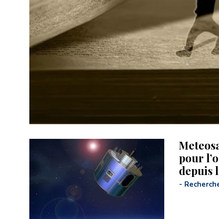
Meteosa
pour l’
depuis 
-
Recherch