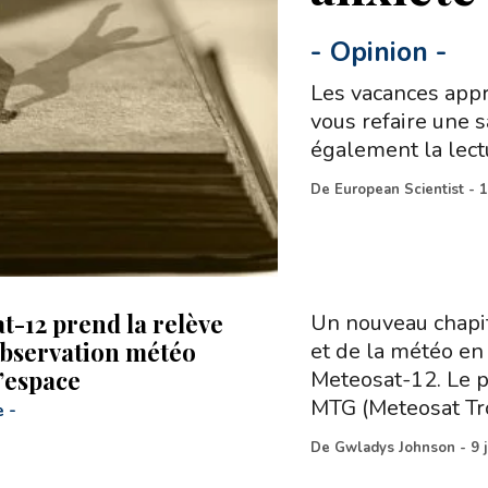
-
Opinion
-
Les vacances appr
vous refaire une sa
également la lect
De
European Scientist
-
1
t-12 prend la relève
Un nouveau chapit
observation météo
et de la météo en
l’espace
Meteosat-12. Le 
MTG (Meteosat Tr
e
-
De
Gwladys Johnson
-
9 