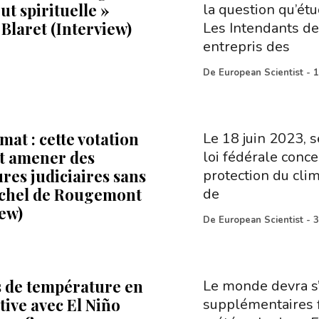
ut spirituelle »
la question qu’ét
Blaret (Interview)
Les Intendants de
entrepris des
De
European Scientist
-
1
imat : cette votation
Le 18 juin 2023, 
t amener des
loi fédérale conce
res judiciaires sans
protection du clim
ichel de Rougemont
de
iew)
De
European Scientist
-
3
s de température en
Le monde devra s’
tive avec El Niño
supplémentaires 