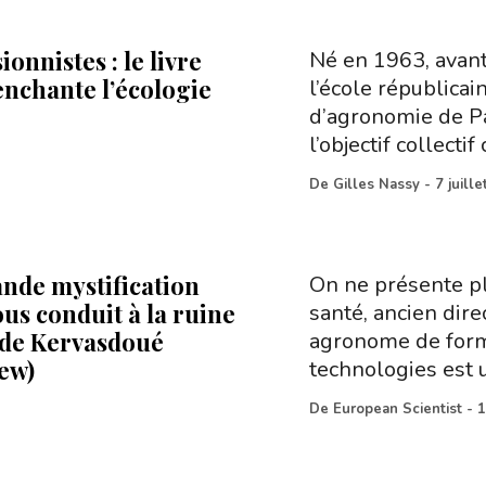
sionnistes : le livre
Né en 1963, avant
enchante l’écologie
l’école républicai
d’agronomie de Pa
l’objectif collect
De
Gilles Nassy
-
7 juill
ande mystification
On ne présente p
us conduit à la ruine
santé, ancien dire
n de Kervasdoué
agronome de form
iew)
technologies est 
De
European Scientist
-
1