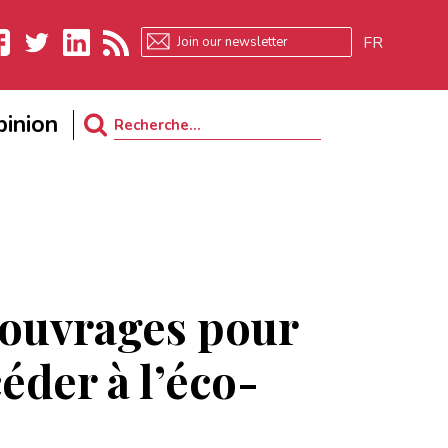
FR
ebook
Twitter
LinkedIn
RSS
inion
Search
for:
ouvrages pour
éder à l’éco-
é