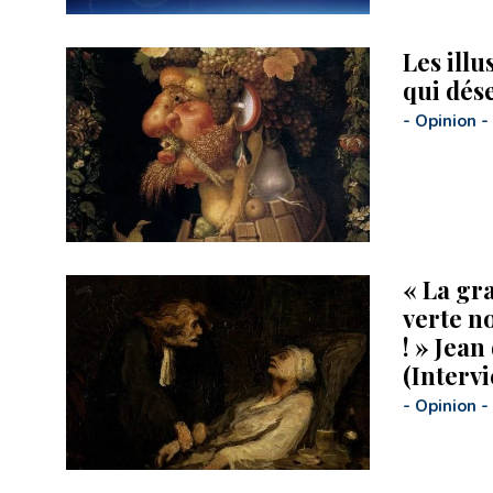
Les illu
qui dés
-
Opinion
-
« La gr
verte no
! » Jea
(Interv
-
Opinion
-