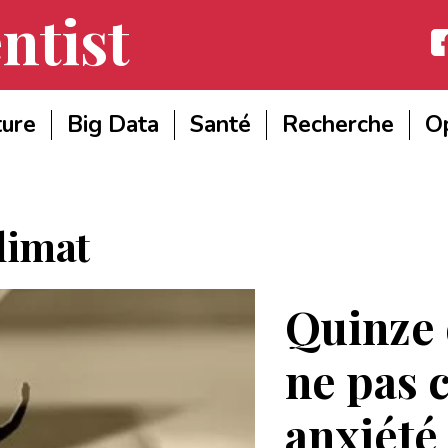
ntist
Fac
ture
Big Data
Santé
Recherche
Op
limat
Quinze 
ne pas c
anxiét